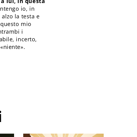
a lui, in questa
ntengo io, in
alzo la testa e
i questo mio
ntrambi i
bile, incerto,
 «niente».
i