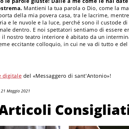
 le parole giuste! Dalle a me come le hai date 
estrema.
Mantieni la tua parola o Dio, come la ma
porta della mia povera casa, tra le lacrime, mentre 
aria e le nuvole e la luce, perché sono il custode d
 male dentro. E noi spettatori sentiamo di essere e
il nostro teatro interiore è abitato da un intermina
me eccitante colloquio, in cui ne va di tutto e del
 digitale
del «Messaggero di sant'Antonio»!
: 21 Maggio 2021
Articoli Consigliat