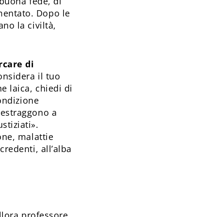
 buona fede, di
mentato. Dopo le
no la civiltà,
rcare di
onsidera il tuo
e laica, chiedi di
condizione
i estraggono a
tiziati».
one, malattie
credenti, all’alba
allora professore