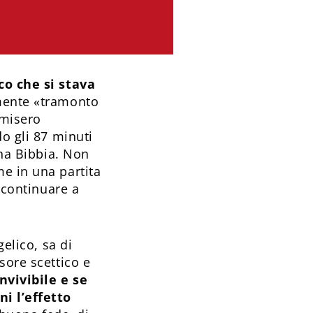
o che si stava
mente «tramonto
 misero
do gli 87 minuti
una Bibbia. Non
e in una partita
r continuare a
gelico, sa di
sore scettico e
nvivibile e se
ni l’effetto