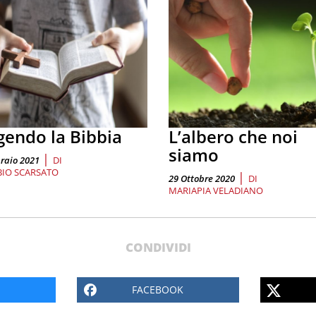
gendo la Bibbia
L’albero che noi
siamo
|
raio 2021
DI
BIO SCARSATO
|
29 Ottobre 2020
DI
MARIAPIA VELADIANO
CONDIVIDI
FACEBOOK