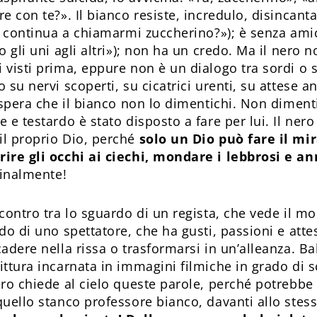
e con te?». Il bianco resiste, incredulo, disincant
ei continua a chiamarmi zuccherino?»); è senza ami
o gli uni agli altri»); non ha un credo. Ma il nero
visti prima, eppure non è un dialogo tra sordi o st
 su nervi scoperti, su cicatrici urenti, su attese
 spera che il bianco non lo dimentichi. Non diment
 e testardo è stato disposto a fare per lui. Il nero
l proprio Dio, perché
solo un Dio può fare il mi
rire gli occhi ai ciechi, mondare i lebbrosi e a
finalmente!
ncontro tra lo sguardo di un regista, che vede il m
do di uno spettatore, che ha gusti, passioni e atte
adere nella rissa o trasformarsi in un’alleanza. Ba
ttura incarnata in immagini filmiche in grado di s
ro chiede al cielo queste parole, perché potrebbe r
uello stanco professore bianco, davanti allo stess