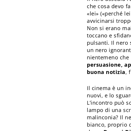
che cosa devo far
«lei» («perché l
avvicinarsi tropp
Non si erano mai 
toccano e sfidano
pulsanti. Il nero
un nero ignorante
nientemeno che i
persuasione, ap
buona notizia
, 
Il cinema è un i
nuovi, e lo sguar
L’incontro può sc
lampo di una scri
malinconia? Il ne
bianco, proprio q