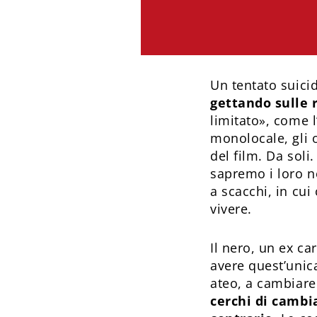
Un tentato suici
gettando sulle 
limitato», come l
monolocale, gli o
del film. Da soli
sapremo i loro n
a scacchi, in cui
vivere.
Il nero, un ex ca
avere quest’unica
ateo, a cambiare
cerchi di cambia