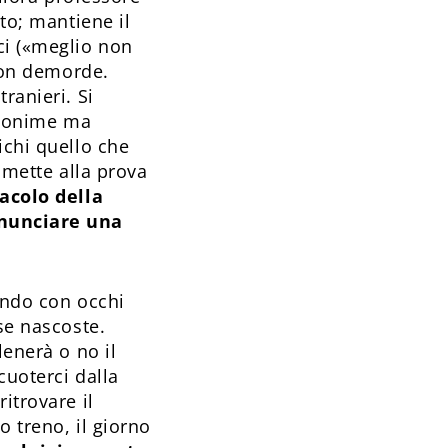
ato; mantiene il
ci («meglio non
 non demorde.
ranieri. Si
 anonime ma
ichi quello che
 mette alla prova
racolo della
nnunciare una
ondo con occhi
se nascoste.
lenerà o no il
cuoterci dalla
itrovare il
o treno, il giorno