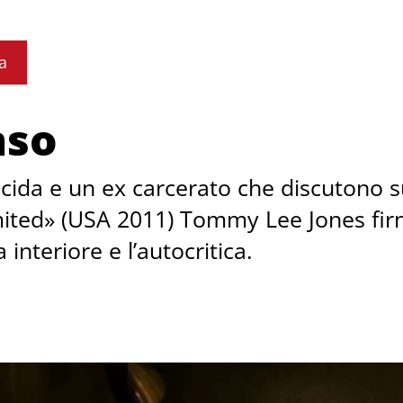
a
nso
icida e un ex carcerato che discutono su
mited» (USA 2011) Tommy Lee Jones fi
interiore e l’autocritica.