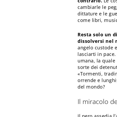
contrario.
Le cos
cambiarle le peg
dittature e le gu
come libri, music
Resta solo un di
dissolversi nel 
angelo custode e 
lasciarti in pace
umana, la quale 
sorte dei detenu
«Tormenti, tradim
orrende e lunghis
del mondo?
Il miracolo d
Il nero assedia l