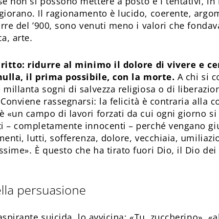
e non si possono mettere a posto e i tentativi, in
giorano. Il ragionamento è lucido, coerente, argo
erre del ’900, sono venuti meno i valori che fondava
a, arte.
ritto: ridurre al minimo il dolore di vivere e ce
nulla, il prima possibile, con la morte.
A chi si c
millanta sogni di salvezza religiosa o di liberazion
. Conviene rassegnarsi: la felicità è contraria alla 
è «un campo di lavori forzati da cui ogni giorno s
ti – completamente innocenti – perché vengano gius
enti, lutti, sofferenza, dolore, vecchiaia, umiliazi
sime». È questo che ha tirato fuori Dio, il Dio dei 
ella persuasione
’aspirante suicida, lo avvicina: «Tu, zuccherino», «