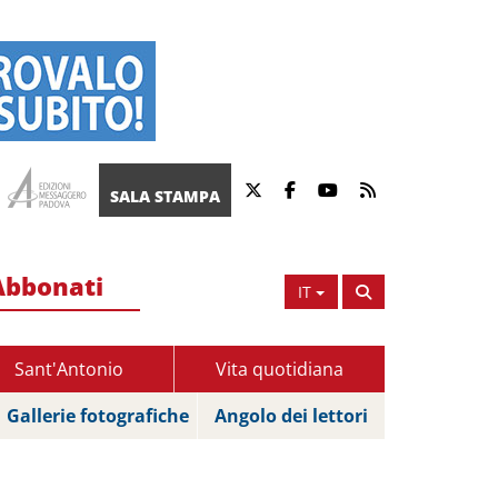
SALA STAMPA
Abbonati
IT
Sant'Antonio
Vita quotidiana
Gallerie fotografiche
Angolo dei lettori