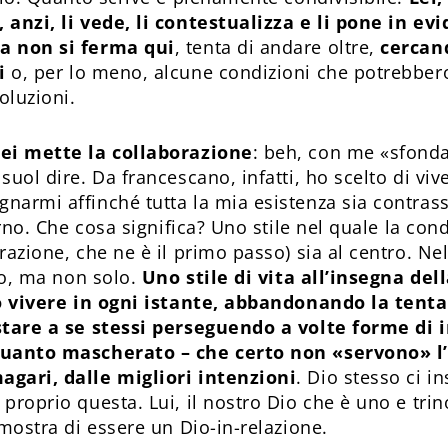
 anzi, li vede, li contestualizza e li pone in e
a non si ferma qui
, tenta di andare oltre,
cercand
ni
o, per lo meno, alcune condizioni che potrebbero
soluzioni.
lei mette la collaborazione
: beh, con me «sfond
suol dire. Da francescano, infatti, ho scelto di viv
narmi affinché tutta la mia esistenza sia contra
terno. Che cosa significa? Uno stile nel quale la con
razione, che ne è il primo passo) sia al centro. Ne
rto, ma non solo.
Uno stile di vita all’insegna del
uò vivere in ogni istante, abbandonando la tent
astare a se stessi perseguendo a volte forme di
quanto mascherato – che certo non «servono» 
agari, dalle migliori intenzioni
. Dio stesso ci i
proprio questa. Lui, il nostro Dio che è uno e trino
 mostra di essere un Dio-in-relazione.