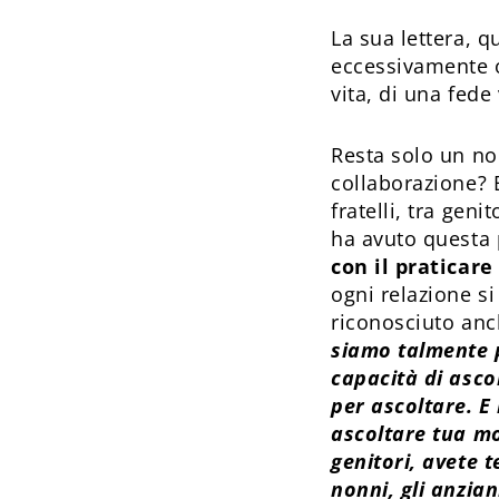
La sua lettera, 
eccessivamente ot
vita, di una fede
Resta solo un no
collaborazione? B
fratelli, tra geni
ha avuto questa 
con il praticare
ogni relazione si
riconosciuto anc
siamo talmente p
capacità di asc
per ascoltare. E 
ascoltare tua mo
genitori, avete t
nonni, gli anzian