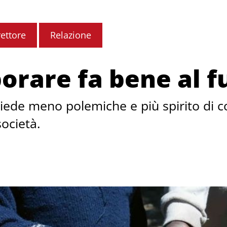
rettore
Relazione
orare fa bene al f
iede meno polemiche e più spirito di col
società.