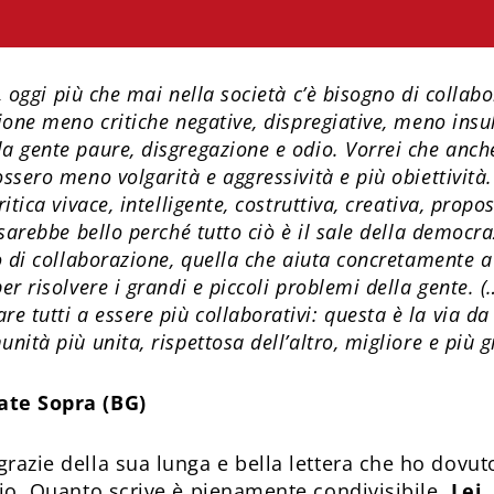
, oggi più che mai nella società c’è bisogno di collab
zione meno critiche negative, dispregiative, meno insu
a gente paure, disgregazione e odio. Vorrei che anch
ssero meno volgarità e aggressività e più obiettività.
itica vivace, intelligente, costruttiva, creativa, propo
 sarebbe bello perché tutto ciò è il sale della democr
to di collaborazione, quella che aiuta concretamente 
er risolvere i grandi e piccoli problemi della gente.
 tutti a essere più collaborativi: questa è la via da
nità più unita, rispettosa dell’altro, migliore e più g
ate Sopra (BG)
razie della sua lunga e bella lettera che ho dovuto
zio. Quanto scrive è pienamente condivisibile.
Lei,