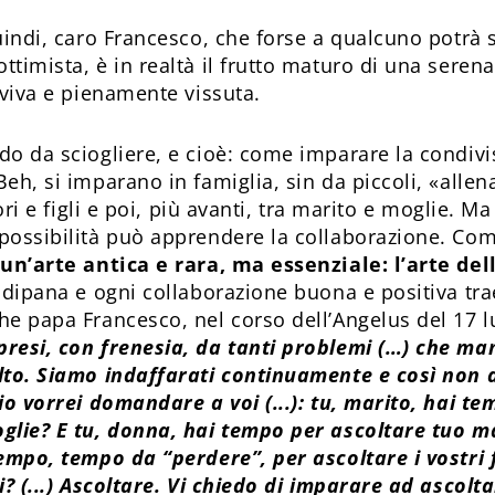
quindi, caro Francesco, che forse a qualcuno potrà
timista, è in realtà il frutto maturo di una serena
 viva e pienamente vissuta.
do da sciogliere, e cioè: come imparare la condivi
eh, si imparano in famiglia, sin da piccoli, «allen
tori e figli e poi, più avanti, tra marito e moglie. 
possibilità può apprendere la collaborazione. Co
 un’arte antica e rara, ma essenziale: l’arte del
 dipana e ogni collaborazione buona e positiva tra
he papa Francesco, nel corso dell’Angelus del 17 l
resi, con frenesia, da tanti problemi (…) che ma
olto. Siamo indaffarati continuamente e così no
io vorrei domandare a voi (...): tu, marito, hai t
glie? E tu, donna, hai tempo per ascoltare tuo m
empo, tempo da “perdere”, per ascoltare i vostri fi
i? (...) Ascoltare. Vi chiedo di imparare ad ascolta