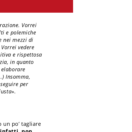
orazione. Vorrei
lti e polemiche
e nei mezzi di
 Vorrei vedere
sitiva e rispettosa
azia, in quanto
a elaborare
 (…) Insomma,
 seguire per
iusta
»
.
 un po’ tagliare
 infatti, non