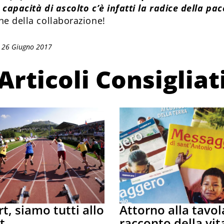
capacità di ascolto c’è infatti la radice della pac
he della collaborazione!
: 26 Giugno 2017
Articoli Consigliat
t, siamo tutti allo
Attorno alla tavola
t
racconto della vit