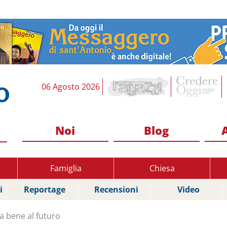
06 Agosto 2026
Noi
Blog
Famiglia
Chiesa
i
Reportage
Recensioni
Video
a bene al futuro