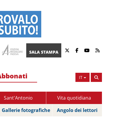
SALA STAMPA
Abbonati
IT
Sant'Antonio
Vita quotidiana
Gallerie fotografiche
Angolo dei lettori