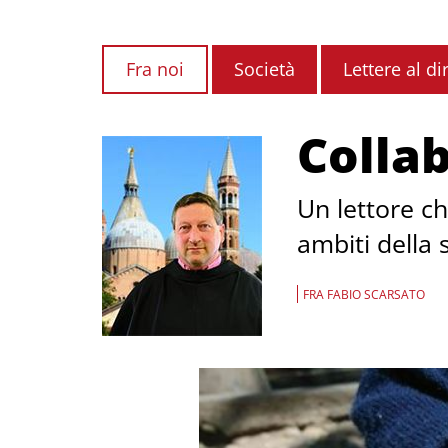
Fra noi
Società
Lettere al di
Collab
Un lettore ch
ambiti della 
FRA FABIO SCARSATO