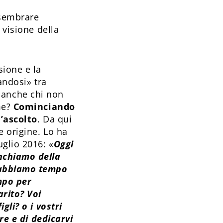
 sembrare
 visione della
sione e la
andosi» tra
Ma anche chi non
me?
Cominciando
l’ascolto
. Da qui
e origine. Lo ha
uglio 2016: «
Oggi
nchiamo della
n abbiamo tempo
empo per
arito? Voi
gli? o i vostri
re e di dedicarvi