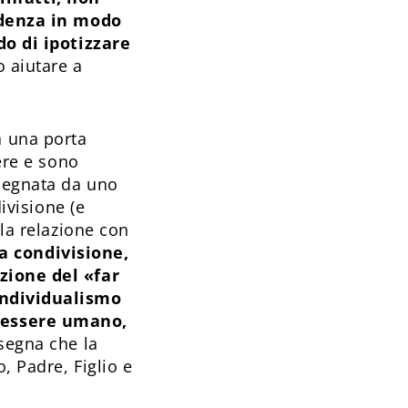
videnza in modo
o di ipotizzare
 aiutare a
a una porta
ere e sono
ssegnata da uno
divisione (e
lla relazione con
la condivisione,
azione del «far
 individualismo
l’essere umano,
nsegna che la
, Padre, Figlio e