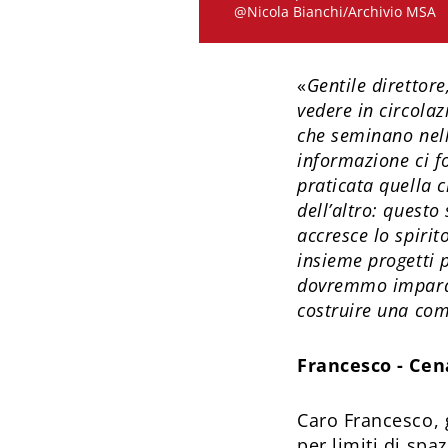
@Nicola Bianchi/Archivio MSA
«
Gentile direttore
vedere in circola
che seminano nell
informazione ci fo
praticata quella cr
dell’altro: questo
accresce lo spiri
insieme progetti p
dovremmo imparare
costruire una comu
Francesco - Cen
Caro Francesco, g
per limiti di spa