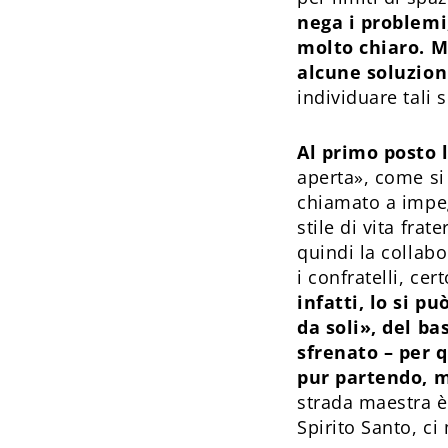
nega i problemi,
molto chiaro. M
alcune soluzio
individuare tali 
Al primo posto 
aperta», come si 
chiamato a impeg
stile di vita fra
quindi la collabo
i confratelli, ce
infatti, lo si p
da soli», del b
sfrenato – per 
pur partendo, m
strada maestra è 
Spirito Santo, ci