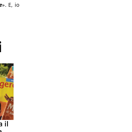
e
». E, io
i
 il
a