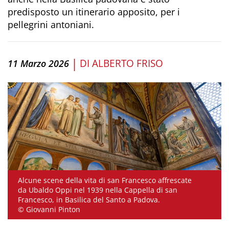
predisposto un itinerario apposito, per i
pellegrini antoniani.
|
DI
ALBERTO FRISO
11 Marzo 2026
Alcune scene della vita di san Francesco affrescate
da Ubaldo Oppi nel 1939 nella Cappella di san
Francesco, in Basilica del Santo a Padova.
© Giovanni Pinton