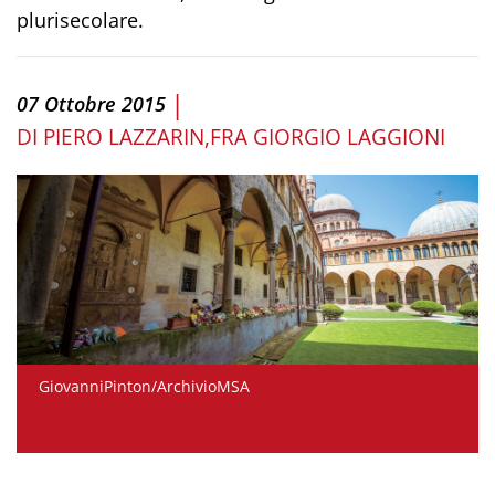
plurisecolare.
|
07 Ottobre 2015
DI
PIERO LAZZARIN
FRA GIORGIO LAGGIONI
GiovanniPinton/ArchivioMSA