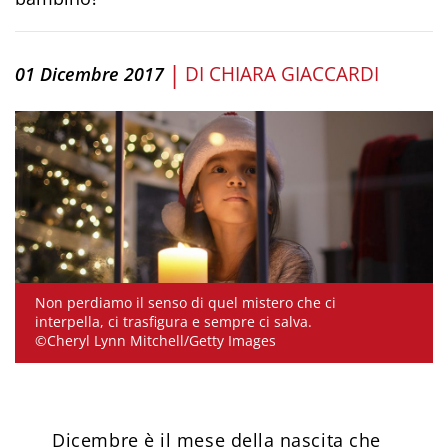
|
DI
CHIARA GIACCARDI
01 Dicembre 2017
Non perdiamo il senso di quel mistero che ci
interpella, ci trasfigura e sempre ci salva.
©Cheryl Lynn Mitchell/Getty Images
Dicembre è il mese della nascita che