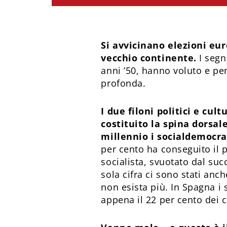
Si avvicinano elezioni eu
vecchio continente.
I segn
anni ’50, hanno voluto e pen
profonda.
I due filoni politici e cu
costituito la spina dorsal
millennio i socialdemocra
per cento ha conseguito il p
socialista, svuotato dal suc
sola cifra ci sono stati anc
non esista più. In Spagna i 
appena il 22 per cento dei 