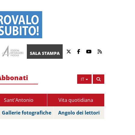
SALA STAMPA
Abbonati
IT
Sant'Antonio
Vita quotidiana
Gallerie fotografiche
Angolo dei lettori