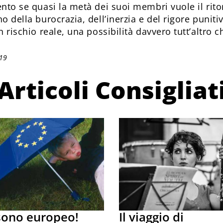
ento se quasi la metà dei suoi membri vuole il rit
no della burocrazia, dell’inerzia e del rigore punit
n rischio reale, una possibilità davvero tutt’altro 
019
Articoli Consigliat
sono europeo!
Il viaggio di