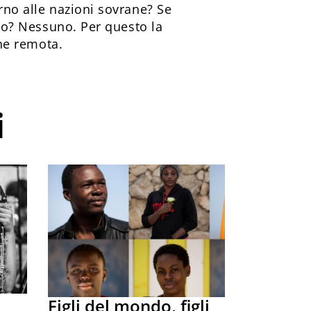
orno alle nazioni sovrane? Se
ivo? Nessuno. Per questo la
che remota.
i
Figli del mondo, figli