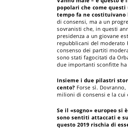
Vanno male – e questo è il
popolari che come questi 
tempo fa ne costituivano 
di consensi, ma a un progres
sovranisti che, in questi ann
presidenza a un giovane estr
repubblicani del moderato Fr
consenso dei partiti moderat
sono stati fagocitati da Or
due importanti sconfitte ha
Insieme i due pilastri stor
cento?
Forse sì. Dovranno, p
milioni di consensi e la cui
Se il «sogno» europeo si è 
sono sentiti attaccati e s
questo 2019 rischia di ess