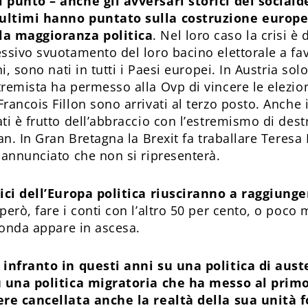
 punto – anche gli avversari storici dei sociald
ultimi hanno puntato sulla costruzione europe
la maggioranza politica
. Nel loro caso la crisi è
sivo svuotamento del loro bacino elettorale a favo
i, sono nati in tutti i Paesi europei. In Austria so
emista ha permesso alla Ovp di vincere le elezioni.
ancois Fillon sono arrivati al terzo posto. Anche i
i è frutto dell’abbraccio con l’estremismo di dest
ban. In Gran Bretagna la Brexit fa traballare Teres
 annunciato che non si ripresenterà.
ici dell’Europa politica riusciranno a raggiunger
erò, fare i conti con l’altro 50 per cento, o poco 
 onda appare in ascesa.
infranto in questi anni su una politica di auste
u una politica migratoria che ha messo al primo
ere cancellata anche la realtà della sua unità 