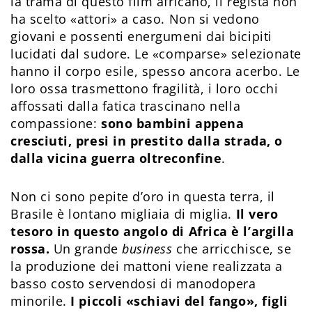
la trama di questo film africano, il regista non
ha scelto «attori» a caso. Non si vedono
giovani e possenti energumeni dai bicipiti
lucidati dal sudore. Le «comparse» selezionate
hanno il corpo esile, spesso ancora acerbo. Le
loro ossa trasmettono fragilità, i loro occhi
affossati dalla fatica trascinano nella
compassione:
sono bambini appena
cresciuti, presi in prestito dalla strada, o
dalla vicina guerra oltreconfine
.
Non ci sono pepite d’oro in questa terra, il
Brasile è lontano migliaia di miglia.
Il vero
tesoro in questo angolo di Africa è l’argilla
rossa.
Un grande
business
che arricchisce, se
la produzione dei mattoni viene realizzata a
basso costo servendosi di manodopera
minorile.
I piccoli «schiavi del fango», figli