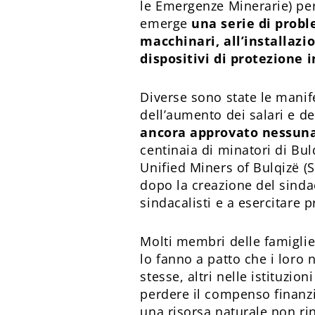
le Emergenze Minerarie) per 
emerge
una serie di probl
macchinari, all’installazio
dispositivi di protezione i
Diverse sono state le manife
dell’aumento dei salari e de
ancora approvato nessuna 
centinaia di minatori di Bul
Unified Miners of Bulqizë (
dopo la creazione del sindac
sindacalisti e a esercitare 
Molti membri delle famiglie
lo fanno a patto che i loro 
stesse, altri nelle istituzio
perdere il compenso finanzia
una risorsa naturale non ri