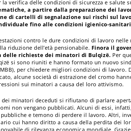
la verifica delle condizioni di sicurezza e salute s
ematiche, a partire dalla preparazione dei lavor
ne di cartelli di segnalazione sui rischi sul lavor
ndividuale fino alle condizioni igienico-sanitar
stazioni contro le dure condizioni di lavoro nelle
lla riduzione dell’età pensionabile.
Finora il gov
delle richieste dei minatori di Bulqizë.
Per qu
qizë si sono riuniti e hanno formato un nuovo sind
SMBB), per chiedere migliori condizioni di lavoro. 
ato, alcune società di estrazione del cromo hanno 
pressioni sui minatori a causa del loro attivismo.
 dei minatori deceduti si rifiutano di parlare ap
nomi non vengano pubblicati. Alcuni di essi, infatt
ni pubbliche e temono di perdere il lavoro. Altri, i
rio cui hanno diritto a causa della perdita dei lo
nnovabile di rilevanza economica mondiale. Grazie 