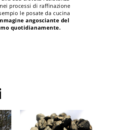
nei processi di raffinazione
 esempio le posate da cucina
’immagine angosciante del
zziamo quotidianamente.
i