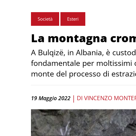
Società
Esteri
La montagna cro
A Bulqizë, in Albania, è custo
fondamentale per moltissimi og
monte del processo di estrazi
|
DI
VINCENZO MONTEF
19 Maggio 2022