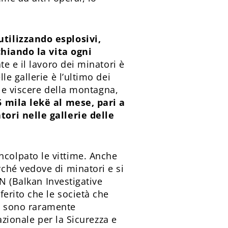
tilizzando esplosivi,
chiando la vita ogni
e e il lavoro dei minatori è
e gallerie è l’ultimo dei
lle viscere della montagna,
5 mila lekë al mese, pari a
ori nelle gallerie delle
 incolpato le vittime. Anche
ché vedove di minatori e si
N (Balkan Investigative
erito che le società che
 – sono raramente
azionale per la Sicurezza e