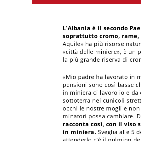
L’Albania è il secondo Pae
soprattutto cromo, rame,
Aquile» ha più risorse natur
«città delle miniere», è un 
la più grande riserva di cr
«Mio padre ha lavorato in m
pensioni sono così basse ch
in miniera ci lavoro io e da
sottoterra nei cunicoli stre
occhi le nostre mogli e non
minatori possa cambiare. Do
racconta così, con il viso
in miniera.
Sveglia alle 5 
attenderlo c’è il pulmino de