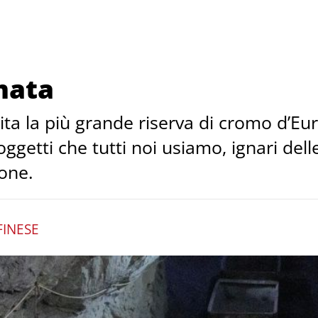
mata
dita la più grande riserva di cromo d’E
getti che tutti noi usiamo, ignari delle
one.
INESE