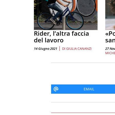
Rider, l’altra faccia
«P
del lavoro
sa
|
14 Giugno 2021
DI
GIULIA CANANZI
27 No
MICH
EMAIL