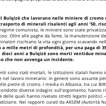
i Bulqizë che lavorano nelle miniere di cromo u
rasporto di minerali risalenti agli anni ‘50, ris
egime comunista, le miniere sono state privatizzat
so. Oltre alle paghe da fame, la manutenzione dell
minatori rischiano la vita ogni giorno scavando ne
o a mille metri di profondità, per una paga di 3
i dieci anni a Bulqizë sono morti ventidue minat
no che non avvenga un incidente.
denti sono stati mortali, le istituzioni statali hanno
 nel lavoro minerario: in genere sono assunte per
le pietre di cromo. I media in Albania, tra cui BIR
ondotto diverse indagini sull’argomento, hanno rif
 delle quali hanno rivelato stretti legami politici
udiziarie. Nei rapporti curati da AKSEM (Autorità N