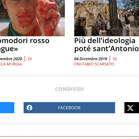
omodori rosso
Più dell’ideologia
ngue»
poté sant’Antonio
|
|
vembre 2020
DI
04 Dicembre 2019
DI
ELA MURGIA
FRA FABIO SCARSATO
CONDIVIDI
FACEBOOK