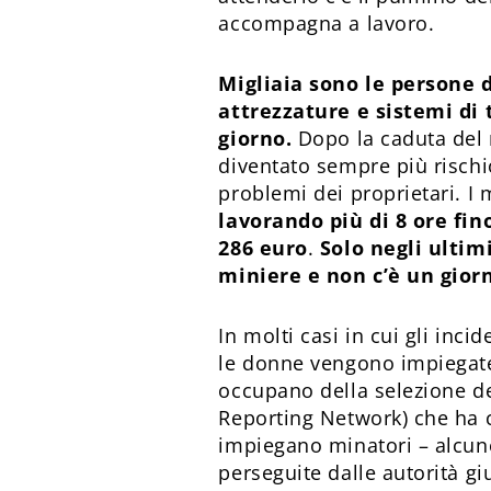
accompagna a lavoro.
Migliaia sono le persone d
attrezzature e sistemi di t
giorno.
Dopo la caduta del r
diventato sempre più rischio
problemi dei proprietari. I 
lavorando più di 8 ore fin
286 euro
.
Solo negli ultim
miniere e non c’è un gior
In molti casi in cui gli inci
le donne vengono impiegate
occupano della selezione del
Reporting Network) che ha c
impiegano minatori – alcune
perseguite dalle autorità gi