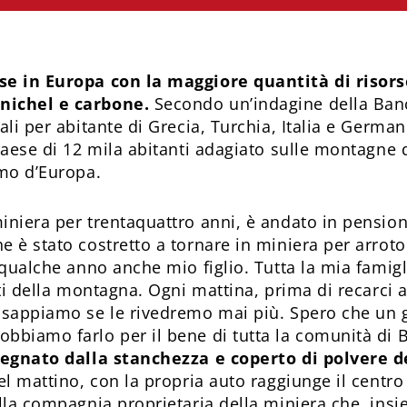
se in Europa con la maggiore quantità di risors
 nichel e carbone.
Secondo un’indagine della Banc
ali per abitante di Grecia, Turchia, Italia e German
paese di 12 mila abitanti adagiato sulle montagne 
omo d’Europa.
iniera per trentaquattro anni, è andato in pension
e è stato costretto a tornare in miniera per arroto
 qualche anno anche mio figlio. Tutta la mia famigl
tti della montagna. Ogni mattina, prima di recarci 
 sappiamo se le rivedremo mai più. Spero che un g
bbiamo farlo per il bene di tutta la comunità di 
 segnato dalla stanchezza e coperto di polvere 
del mattino, con la propria auto raggiunge il centro
lla compagnia proprietaria della miniera che, insie