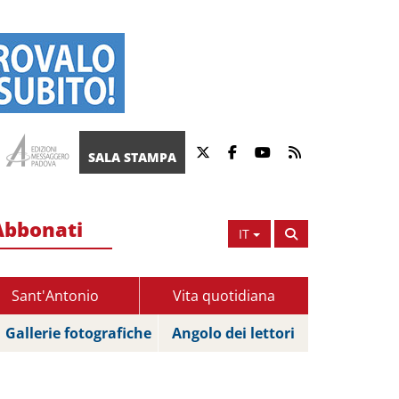
SALA STAMPA
Abbonati
IT
Sant'Antonio
Vita quotidiana
Gallerie fotografiche
Angolo dei lettori