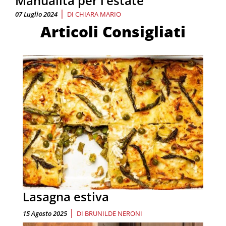
Manualità per l’estate
|
07 Luglio 2024
DI
CHIARA MARIO
Articoli Consigliati
Lasagna estiva
|
15 Agosto 2025
DI
BRUNILDE NERONI