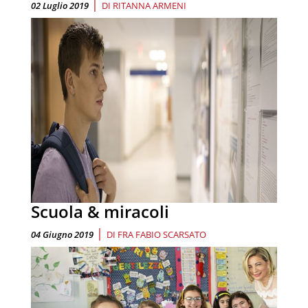
|
02 Luglio 2019
DI
RITANNA ARMENI
Scuola & miracoli
|
04 Giugno 2019
DI
FRA FABIO SCARSATO