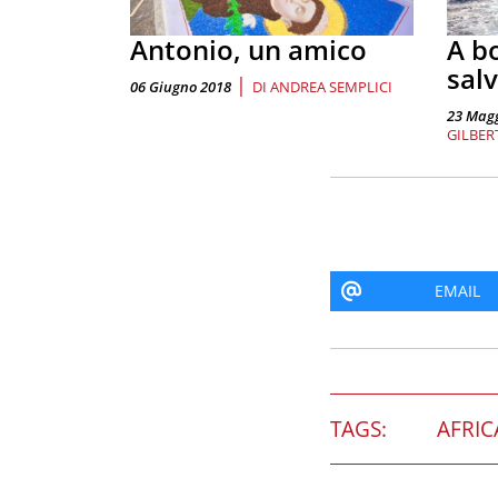
Antonio, un amico
A b
sal
|
06 Giugno 2018
DI
ANDREA SEMPLICI
23 Magg
GILBE
EMAIL
TAGS:
AFRIC