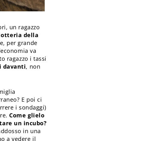
ori, un ragazzo
lotteria della
e, per grande
 l’economia va
to ragazzo i tassi
i davanti
, non
miglia
raneo? E poi ci
orrere i sondaggi)
are.
Come glielo
ntare un incubo?
 addosso in una
o a vedere il