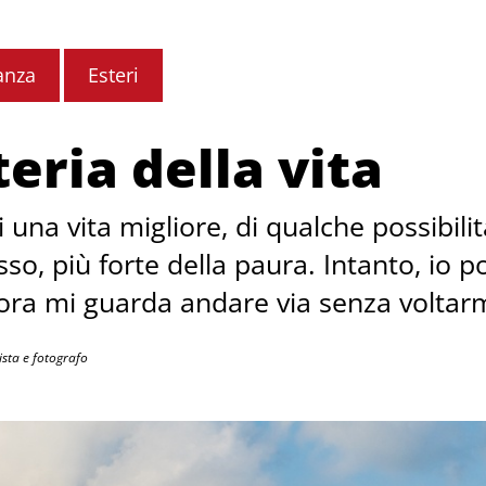
anza
Esteri
teria della vita
di una vita migliore, di qualche possibili
so, più forte della paura. Intanto, io po
ora mi guarda andare via senza voltarmi
ista e fotografo