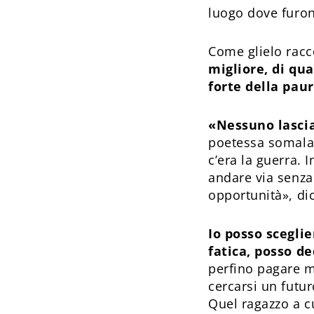
luogo dove furono
Come glielo racc
migliore, di qua
forte della pau
«Nessuno lascia
poetessa somala 
c’era la guerra. 
andare via senza
opportunità», dic
Io posso scegli
fatica, posso d
perfino pagare m
cercarsi un futu
Quel ragazzo a c