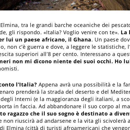
 Elmina, tra le grandi barche oceaniche dei pescat
de, gli rispondo. «Italia? Voglio venire con te».
La 
er lui un paese africano, il Ghana
. Un paese dov
o, non c’è guerra e dove, a leggere le statistiche,
escita superiori all’8 per cento. Interessano a ques
meri non mi dicono niente dei suoi occhi. Ho lu
omisti.
onto l’Italia?
Appena avrà una possibilità e la fa
denaro prenderà la strada del deserto e del Mediter
degli Interni (e la maggioranza degli italiani, a sc
 porta in faccia. Ad abbandonare il suo corpo al m
to ragazzo che il suo sogno è destinato a dive
 non riuscirà ad andarsene e la vita gli scivolerà
i Elmina (città di turisti afroamericani che vengon