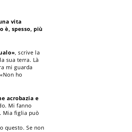
 una vita
o è, spesso, più
qualo»
, scrive la
a sua terra. Là
ora mi guarda
. «Non ho
he acrobazia e
ndo. Mi fanno
. Mia figlia può
to questo. Se non