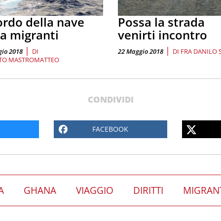
ordo della nave
Possa la strada
va migranti
venirti incontro
|
|
io 2018
DI
22 Maggio 2018
DI
FRA DANILO 
RTO MASTROMATTEO
CONDIVIDI
FACEBOOK
A
GHANA
VIAGGIO
DIRITTI
MIGRAN