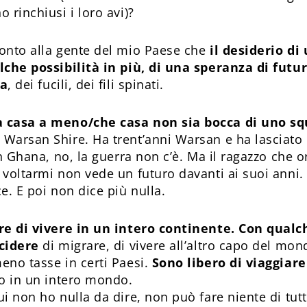
 rinchiusi i loro avi)?
onto alla gente del mio Paese che
il desiderio di
lche possibilità in più, di una speranza di futur
ra
, dei fucili, dei fili spinati.
 casa a meno/che casa non sia bocca di uno s
Warsan Shire. Ha trent’anni Warsan e ha lasciato l
In Ghana, no, la guerra non c’è. Ma il ragazzo che 
 voltarmi non vede un futuro davanti ai suoi anni
e. E poi non dice più nulla.
ere di vivere in un intero continente. Con qualc
ecidere
di migrare, di vivere all’altro capo del mo
eno tasse in certi Paesi.
Sono libero di viaggiare
ro in un intero mondo.
ui non ho nulla da dire, non può fare niente di tut