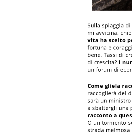
Sulla spiaggia di
mi avvicina, chie
vita ha scelto p
fortuna e coraggi
bene. Tassi di cr
di crescita?
I nu
un forum di econ
Come gliela racc
raccoglierà del 
sarà un ministro 
a sbattergli una
racconto a ques
O un tormento se
strada melmosa d