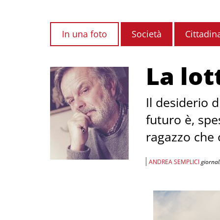
In una foto
Società
Cittadin
La lot
Il desiderio 
futuro è, spes
ragazzo che 
ANDREA SEMPLICI
giornal