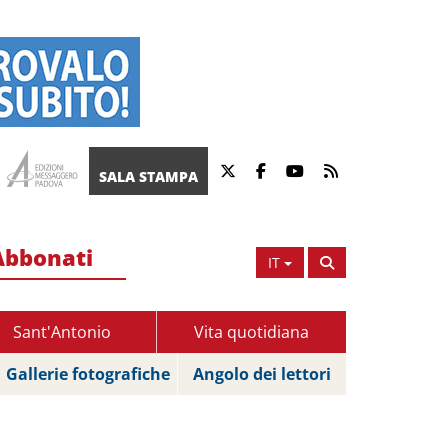
SALA STAMPA
Abbonati
IT
Sant'Antonio
Vita quotidiana
Gallerie fotografiche
Angolo dei lettori