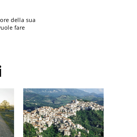
iore della sua
uole fare
i