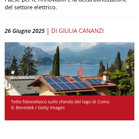
del settore elettrico.
|
DI
GIULIA CANANZI
26 Giugno 2025
Tetto fotovoltaico sullo sfondo del lago di Como.
© Benedek / Getty Images