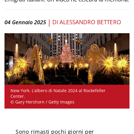
|
DI
ALESSANDRO BETTERO
04 Gennaio 2025
New York. L’albero di Natale 2024 al Rockefeller
Center.
© Gary Hershorn / Getty Images
Sono rimasti pochi giorni per