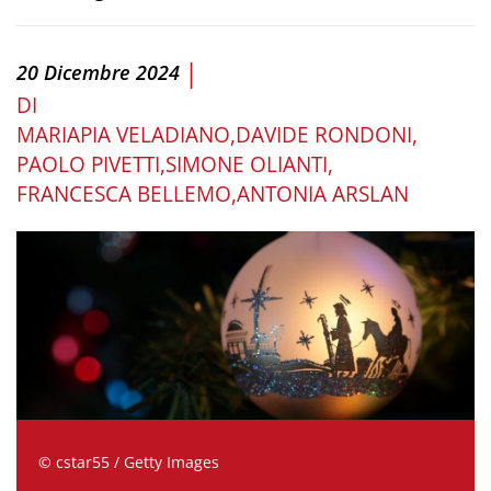
|
20 Dicembre 2024
DI
MARIAPIA VELADIANO
DAVIDE RONDONI
PAOLO PIVETTI
SIMONE OLIANTI
FRANCESCA BELLEMO
ANTONIA ARSLAN
© cstar55 / Getty Images