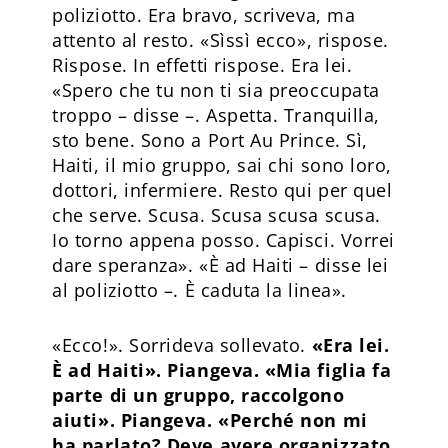
poliziotto. Era bravo, scriveva, ma
attento al resto. «Sìssì ecco», rispose.
Rispose. In effetti rispose. Era lei.
«Spero che tu non ti sia preoccupata
troppo – disse –. Aspetta. Tranquilla,
sto bene. Sono a Port Au Prince. Sì,
Haiti, il mio gruppo, sai chi sono loro,
dottori, infermiere. Resto qui per quel
che serve. Scusa. Scusa scusa scusa.
Io torno appena posso. Capisci. Vorrei
dare speranza». «È ad Haiti – disse lei
al poliziotto –. È caduta la linea».
«Ecco!». Sorrideva sollevato.
«Era lei.
È ad Haiti». Piangeva. «Mia figlia fa
parte di un gruppo, raccolgono
aiuti». Piangeva. «Perché non mi
ha parlato? Deve avere organizzato