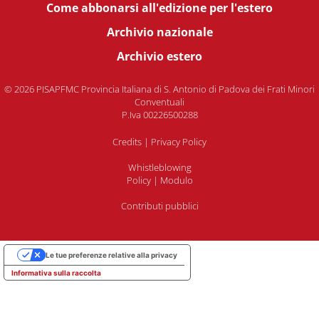
Come abbonarsi all'edizione per l'estero
Archivio nazionale
Archivio estero
© 2026 PISAPFMC Provincia Italiana di S. Antonio di Padova dei Frati Minori
Conventuali
P.Iva 00226500288
Credits
|
Privacy Policy
Whistleblowing
Policy
|
Modulo
Contributi pubblici
Le tue preferenze relative alla privacy
Informativa sulla raccolta