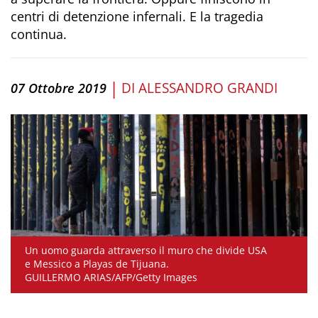
centri di detenzione infernali. E la tragedia
continua.
|
DI
ALESSANDRO GRANDI
07 Ottobre 2019
Un uomo guarda attraverso il muro che divide USA
e Messico a Playas de Tijuana.
GUILLERMO ARIAS/AFP/Getty Images