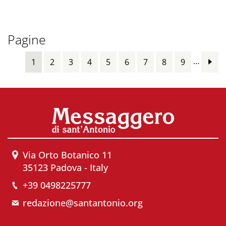
Pagine
…
1
2
3
4
5
6
7
8
9
Via Orto Botanico 11
35123 Padova - Italy
+39 0498225777
redazione@santantonio.org