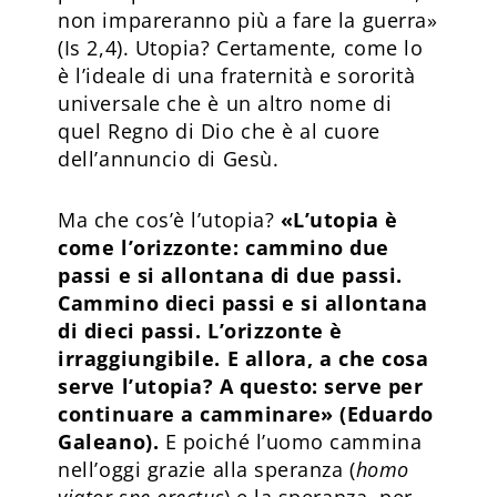
non impareranno più a fare la guerra»
(Is 2,4). Utopia? Certamente, come lo
è l’ideale di una fraternità e sororità
universale che è un altro nome di
quel Regno di Dio che è al cuore
dell’annuncio di Gesù.
Ma che cos’è l’utopia?
«L’utopia è
come l’orizzonte: cammino due
passi e si allontana di due passi.
Cammino dieci passi e si allontana
di dieci passi. L’orizzonte è
irraggiungibile. E allora, a che cosa
serve l’utopia? A questo: serve per
continuare a camminare» (Eduardo
Galeano).
E poiché l’uomo cammina
nell’oggi grazie alla speranza (
homo
viator spe erectus
) e la speranza, per