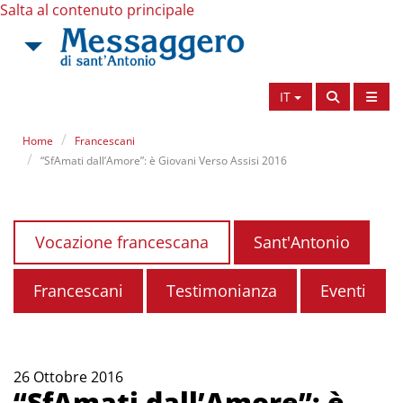
Salta al contenuto principale
IT
Home
Francescani
“SfAmati dall’Amore”: è Giovani Verso Assisi 2016
Vocazione francescana
Sant'Antonio
Francescani
Testimonianza
Eventi
26 Ottobre 2016
“SfAmati dall’Amore”: è