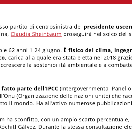
sso partito di centrosinistra del
presidente usce
fina,
Claudia Sheinbaum
proseguirà nel solco del 
ie 62 anni il 24 giugno.
È fisico del clima, inge
co
, carica alla quale era stata eletta nel 2018 gr
crescere la sostenibilità ambientale e a combatter
fatto parte dell’IPCC
(Intergovernmental Panel on
l’Onu (Organizzazione delle nazioni unite) che racc
tto il mondo. Ha all’attivo numerose pubblicazioni
um ha sconfitto, con un ampio scarto percentuale, 
Xóchitl Gálvez. Durante la stessa consultazione ele