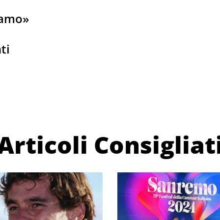
iamo»
ti
Articoli Consigliat