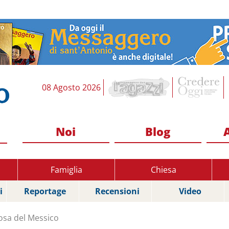
08 Agosto 2026
Noi
Blog
Famiglia
Chiesa
i
Reportage
Recensioni
Video
osa del Messico