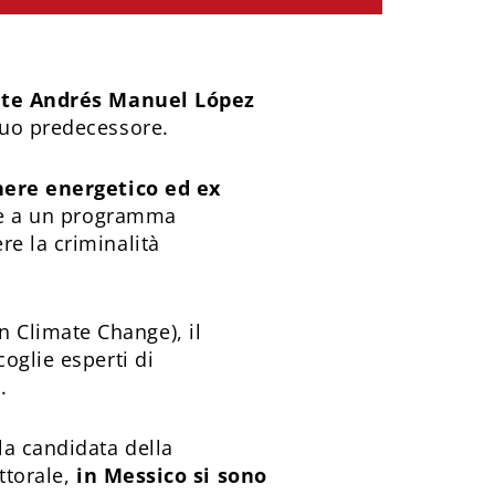
nte Andrés Manuel López
suo predecessore.
gnere energetico ed ex
azie a un programma
e la criminalità
 Climate Change), il
oglie esperti di
.
la candidata della
ttorale,
in Messico si sono