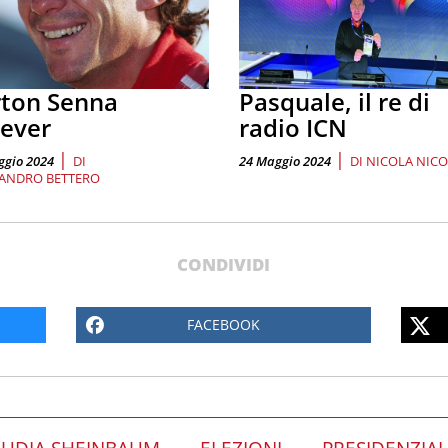
rton Senna
Pasquale, il re di
ever
radio ICN
|
|
ggio 2024
DI
24 Maggio 2024
DI
NICOLA NICO
ANDRO BETTERO
CONDIVIDI
FACEBOOK