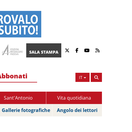
SALA STAMPA
Abbonati
IT
Sant'Antonio
Vita quotidiana
Gallerie fotografiche
Angolo dei lettori