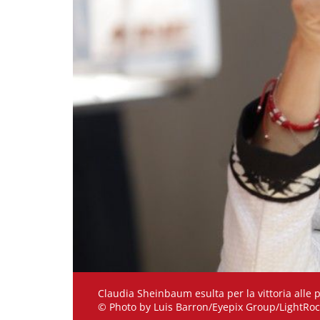
Claudia Sheinbaum esulta per la vittoria alle 
© Photo by Luis Barron/Eyepix Group/LightRoc