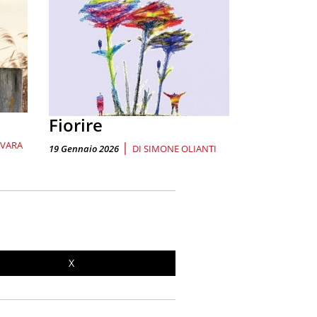
Fiorire
OVARA
|
19 Gennaio 2026
DI
SIMONE OLIANTI
X