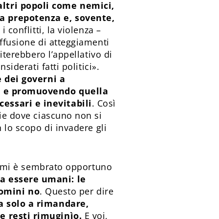
altri popoli come nemici,
la prepotenza e, sovente,
i conflitti, la violenza –
iffusione di atteggiamenti
iterebbero l’appellativo di
siderati fatti politici».
 dei governi a
rso e promuovendo quella
essari e inevitabili
. Così
rie dove ciascuno non si
n lo scopo di invadere gli
 e mi è sembrato opportuno
 a essere umani: le
uomini no
. Questo per dire
ta solo a rimandare,
he resti rimuginìo.
E voi,