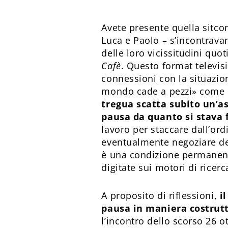
Avete presente quella sitcom
Luca e Paolo – s’incontrava
delle loro vicissitudini quot
Cafè
. Questo format televisi
connessioni con la situazion
mondo cade a pezzi» come 
tregua scatta subito un’as
pausa da quanto si stava
lavoro per staccare dall’ordi
eventualmente negoziare dei t
è una condizione permanente
digitate sui motori di ricer
A proposito di riflessioni,
i
pausa in maniera costrut
l’incontro dello scorso 26 o