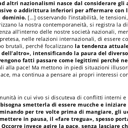
d altri nazionalismi nasce dal considerare gli 
ive o addirittura inferiori per affermare con 
i dominio.
[…] osservando l’instabilità, le tensioni, 
izzano la nostra contemporaneità, si registra la d
venza all’interno delle nostre società nazionali, mer
retesa, nelle relazioni internazionali, di essere con
po brutali, perché focalizzano
la tendenza attuale
a dell’altro», intensificando la paura del dive
vengono fatti passare come legittimi perché nec
i alla pace! Ma mettono in piedi situazioni illuso
 pace, ma continua a pensare ai propri interessi co
unità in cui vivo si discuteva di conflitti interni
e
bisogna smetterla di essere mucche e iniziare
inando per tre volte prima di mangiare, gli 
 mettere in pausa, il «fare tregua», spesso por
 Occorre invece agire la pace, senza lasciare c