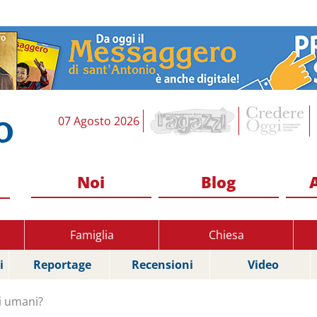
07 Agosto 2026
Noi
Blog
Famiglia
Chiesa
i
Reportage
Recensioni
Video
i umani?