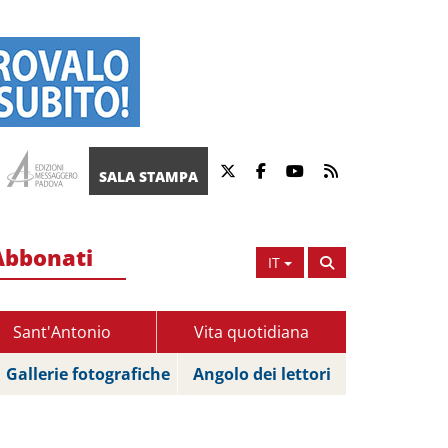
SALA STAMPA
Abbonati
IT
Sant'Antonio
Vita quotidiana
Gallerie fotografiche
Angolo dei lettori