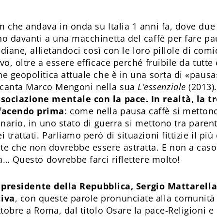
 che andava in onda su Italia 1 anni fa, dove due ti
no davanti a una macchinetta del caffè per fare pa
idiane, allietandoci così con le loro pillole di comi
vo, oltre a essere efficace perché fruibile da tutte 
e geopolitica attuale che è in una sorta di «pausa»
canta Marco Mengoni nella sua
L’essenziale
(2013)
sociazione mentale con la pace. In realtà, la t
 facendo prima
: come nella pausa caffè si mettono
nario, in uno stato di guerra si mettono tra parente
rattati. Parliamo però di situazioni fittizie il più
 che non dovrebbe essere astratta. E non a caso l
ca… Questo dovrebbe farci riflettere molto!
l presidente della Repubblica, Sergio Mattarella,
tiva
, con queste parole pronunciate alla comunità 
ttobre a Roma, dal titolo Osare la pace-Religioni e 