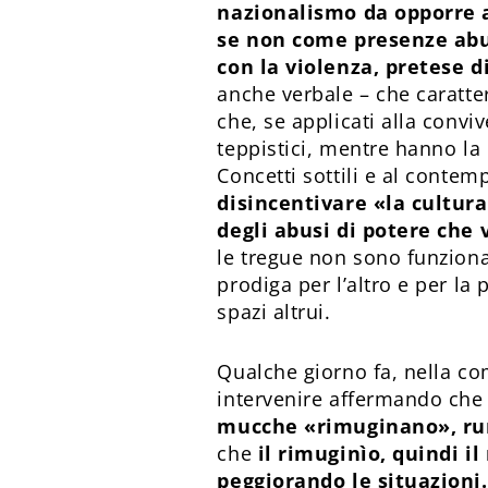
nazionalismo da opporre a
se non come presenze abus
con la violenza, pretese d
anche verbale – che caratter
che, se applicati alla convi
teppistici, mentre hanno la p
Concetti sottili e al contem
disincentivare «la cultur
degli abusi di potere che 
le tregue non sono funzional
prodiga per l’altro e per la
spazi altrui.
Qualche giorno fa, nella com
intervenire affermando ch
mucche «rimuginano», rum
che
il rimuginìo, quindi il
peggiorando le situazioni.