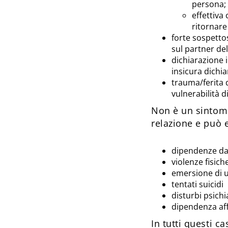
persona;
effettiva
ritornare
forte sospettos
sul partner del
dichiarazione 
insicura dichi
trauma/ferita 
vulnerabilità d
Non è un sintomo
relazione e può e
dipendenze da
violenze fisich
emersione di 
tentati suicidi
disturbi psichia
dipendenza aff
In tutti questi c