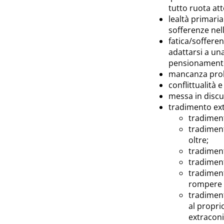
tutto ruota atto
lealtà primaria
sofferenze nell
fatica/sofferen
adattarsi a una
pensionamento
mancanza prolu
conflittualità 
messa in discu
tradimento ext
tradimen
tradiment
oltre;
tradimen
tradimen
tradiment
rompere c
tradiment
al propri
extraconi