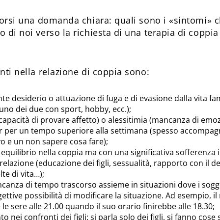
 porsi una domanda chiara: quali sono i «sintomi»
 di noi verso la richiesta di una terapia di coppia
nti nella relazione di coppia sono:
nte desiderio o attuazione di fuga e di evasione dalla vita fa
 uno dei due con sport, hobby, ecc.);
ncapacità di provare affetto) o alessitimia (mancanza di emo
er per un tempo superiore alla settimana (spesso accompa
vo e un non sapere cosa fare);
equilibrio nella coppia ma con una significativa sofferenza 
 relazione (educazione dei figli, sessualità, rapporto con il 
te di vita…);
canza di tempo trascorso assieme in situazioni dove i sogg
ettive possibilità di modificare la situazione. Ad esempio, i
 le sere alle 21.00 quando il suo orario finirebbe alle 18.30;
 nei confronti dei figli: si parla solo dei figli, si fanno cose s