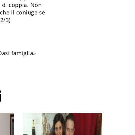
o di coppia. Non
nche il coniuge se
(2/3)
Oasi famiglia»
i