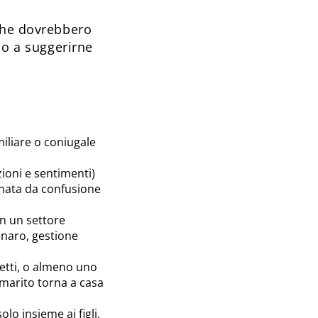
 che dovrebbero
 o a suggerirne
miliare o coniugale
zioni e sentimenti)
gnata da confusione
in un settore
denaro, gestione
etti, o almeno uno
l marito torna a casa
olo insieme ai figli,