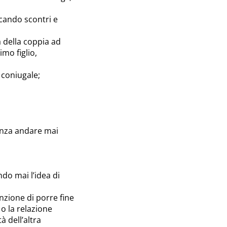
ocando scontri e
à della coppia ad
mo figlio,
 coniugale;
enza andare mai
do mai l’idea di
nzione di porre fine
o la relazione
à dell’altra