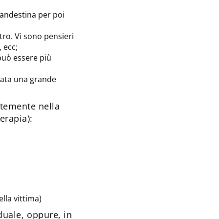
clandestina per poi
tro. Vi sono pensieri
, ecc;
può essere più
stata una grande
ntemente nella
erapia):
lla vittima)
iduale, oppure, in