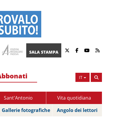
SALA STAMPA
Abbonati
IT
Sant'Antonio
Vita quotidiana
Gallerie fotografiche
Angolo dei lettori