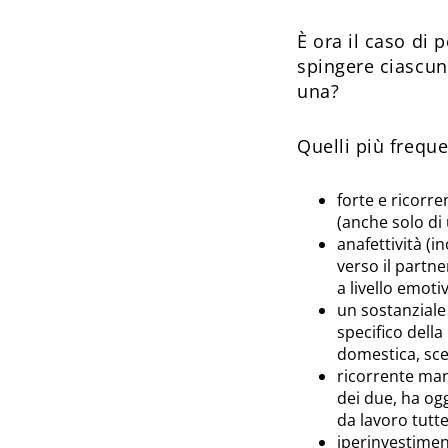
È ora il caso di
spingere ciascuno
una?
Quelli più freque
forte e ricorre
(anche solo di
anafettività (i
verso il partn
a livello emoti
un sostanziale 
specifico della
domestica, scel
ricorrente man
dei due, ha ogg
da lavoro tutte
iperinvestimento