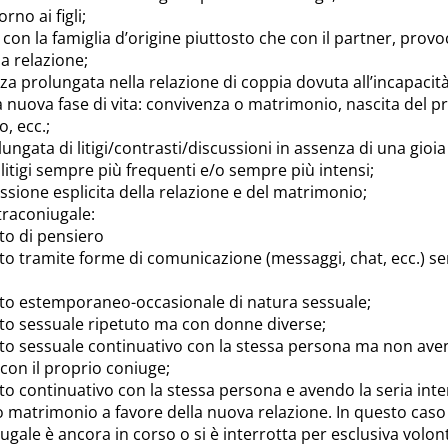
rno ai figli;
 con la famiglia d’origine piuttosto che con il partner, prov
a relazione;
za prolungata nella relazione di coppia dovuta all’incapacit
 nuova fase di vita: convivenza o matrimonio, nascita del pri
, ecc.;
ngata di litigi/contrasti/discussioni in assenza di una gioia
e litigi sempre più frequenti e/o sempre più intensi;
ssione esplicita della relazione e del matrimonio;
raconiugale:
to di pensiero
o tramite forme di comunicazione (messaggi, chat, ecc.) s
to estemporaneo-occasionale di natura sessuale;
to sessuale ripetuto ma con donne diverse;
o sessuale continuativo con la stessa persona ma non aven
on il proprio coniuge;
o continuativo con la stessa persona e avendo la seria inte
o matrimonio a favore della nuova relazione. In questo caso 
ugale è ancora in corso o si è interrotta per esclusiva volont