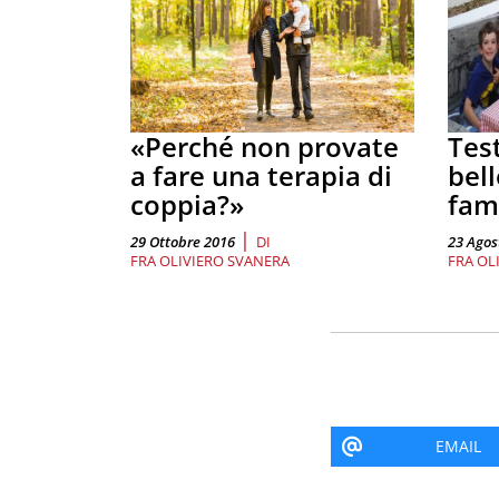
«Perché non provate
Tes
a fare una terapia di
bell
coppia?»
fam
|
29 Ottobre 2016
DI
23 Agos
FRA OLIVIERO SVANERA
FRA OL
EMAIL