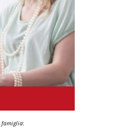
 famiglia
: