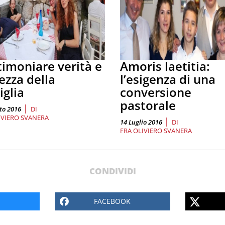
timoniare verità e
Amoris laetitia:
ezza della
l’esigenza di una
iglia
conversione
pastorale
|
to 2016
DI
IVIERO SVANERA
|
14 Luglio 2016
DI
FRA OLIVIERO SVANERA
CONDIVIDI
FACEBOOK