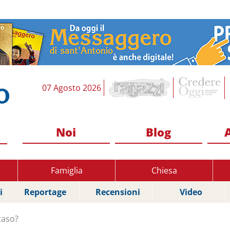
07 Agosto 2026
Noi
Blog
Famiglia
Chiesa
i
Reportage
Recensioni
Video
 caso?