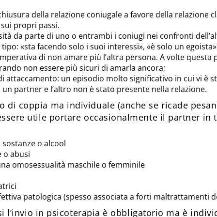
 chiusura della relazione coniugale a favore della relazione 
 sui propri passi.
ità da parte di uno o entrambi i coniugi nei confronti dell’al
 tipo: «sta facendo solo i suoi interessi», «è solo un egoista»
imperativa di non amare più l’altra persona. A volte questa 
arando non essere più sicuri di amarla ancora;
di attaccamento: un episodio molto significativo in cui vi è 
i un partner e l’altro non è stato presente nella relazione.
 di coppia ma individuale (anche se ricade pesa
ssere utile portare occasionalmente il partner in t
 sostanze o alcool
e o abusi
una omosessualità maschile o femminile
trici
ettiva patologica (spesso associata a forti maltrattamenti de
asi l’invio in psicoterapia è obbligatorio ma è indiv