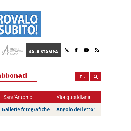
SALA STAMPA
Abbonati
IT
Sant'Antonio
Vita quotidiana
Gallerie fotografiche
Angolo dei lettori