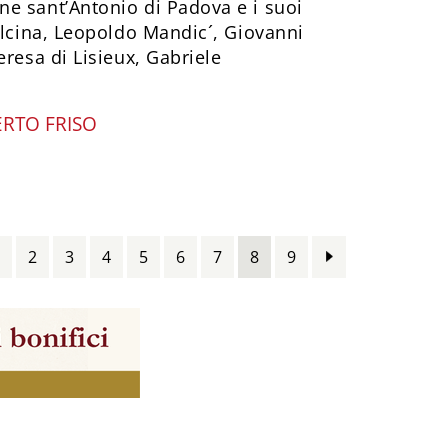
e sant’Antonio di Padova e i suoi
elcina, Leopoldo Mandic´, Giovanni
eresa di Lisieux, Gabriele
ERTO FRISO
2
3
4
5
6
7
8
9