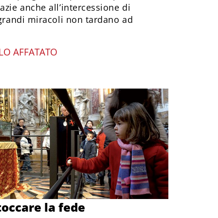
azie anche all’intercessione di
 grandi miracoli non tardano ad
LO AFFATATO
 toccare la fede