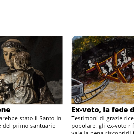
one
Ex-voto, la fede 
Sarebbe stato il Santo in
Testimoni di grazie ric
e del primo santuario
popolare, gli ex-voto ri
vale la pena riscoprirli