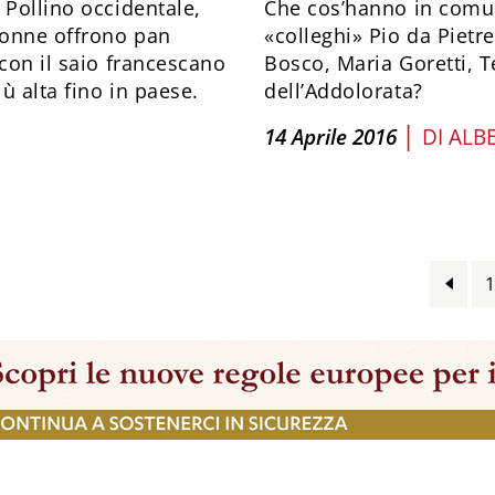
 Pollino occidentale,
Che cos’hanno in comun
donne offrono pan
«colleghi» Pio da Pietr
 con il saio francescano
Bosco, Maria Goretti, T
 alta fino in paese.
dell’Addolorata?
|
14 Aprile 2016
DI
ALB
1