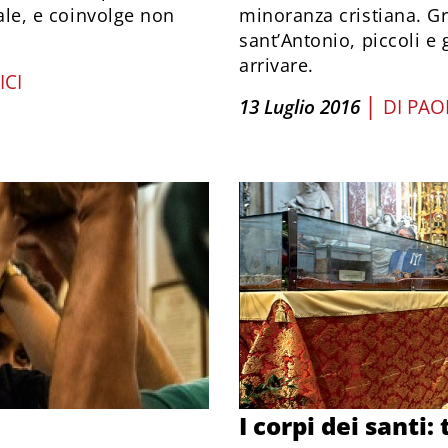
nale, e coinvolge non
minoranza cristiana. Gr
sant’Antonio, piccoli e
arrivare.
ICI
|
13 Luglio 2016
DI
PAO
I corpi dei santi: