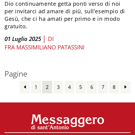
Dio continuamente getta ponti verso di noi
per invitarci ad amare di più, sull’esempio di
Gesù, che ci ha amati per primo e in modo
gratuito.
|
01 Luglio 2025
DI
FRA MASSIMILIANO PATASSINI
Pagine
1
2
3
4
5
6
7
8