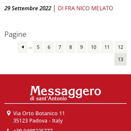
|
29 Settembre 2022
DI
FRA NICO MELATO
Pagine
…
5
6
7
8
9
10
11
12
13
Via Orto Botanico 11
35123 Padova - Italy
+39 0498225777