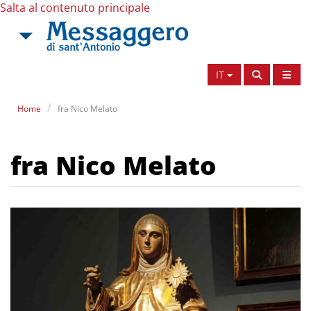
Salta al contenuto principale
IT
Home
fra Nico Melato
fra Nico Melato