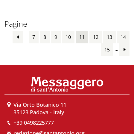
Pagine
…
7
8
9
10
11
12
13
14
…
15
Via Orto Botanico 11
35123 Padova - Italy
+39 0498225777
redazione@santantonio.org