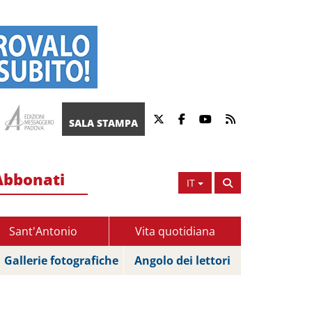
SALA STAMPA
Abbonati
IT
Sant'Antonio
Vita quotidiana
Gallerie fotografiche
Angolo dei lettori