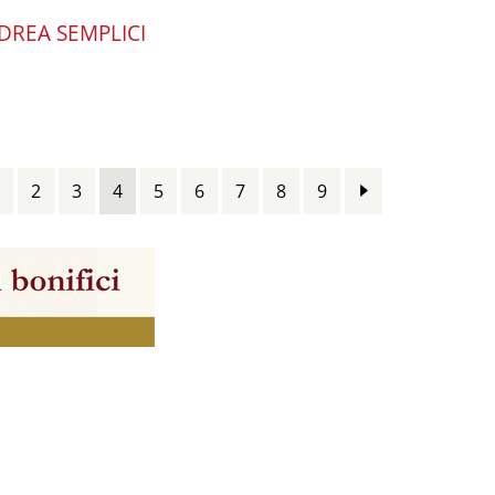
DREA SEMPLICI
2
3
4
5
6
7
8
9