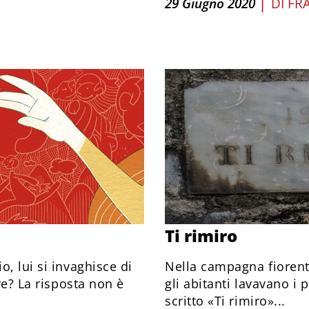
|
29 Giugno 2020
DI
FR
Ti rimiro
, lui si invaghisce di
Nella campagna fiorent
re? La risposta non è
gli abitanti lavavano i
scritto «Ti rimiro»...