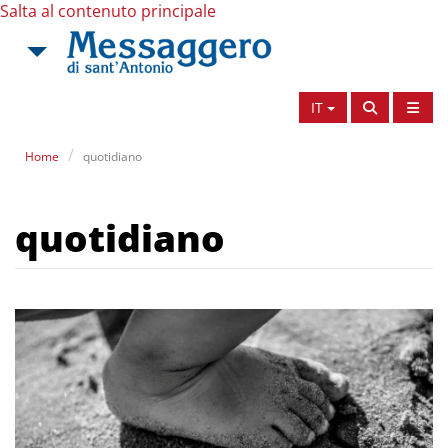
Salta al contenuto principale
IT
Home
quotidiano
quotidiano