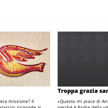
Troppa grazia sa
era missione? Il
«Questo mi piace di Ant
atassini risponde ai
perché è Padre della vi