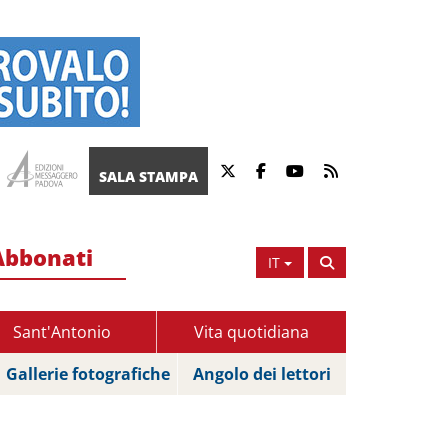
SALA STAMPA
Abbonati
IT
Sant'Antonio
Vita quotidiana
Gallerie fotografiche
Angolo dei lettori