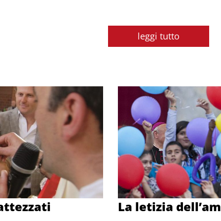
leggi tutto
attezzati
La letizia dell’a