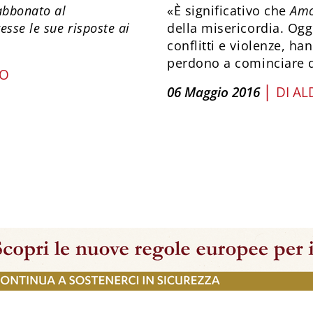
abbonato al
«È significativo che
Amo
esse le sue risposte ai
della misericordia. Ogg
conflitti e violenze, ha
perdono a cominciare da
TO
|
06 Maggio 2016
DI
AL