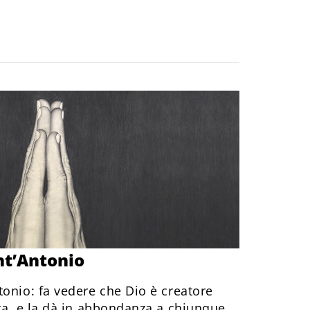
nt’Antonio
onio: fa vedere che Dio è creatore
ta, e la dà in abbondanza a chiunque