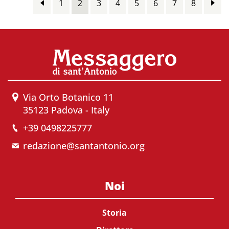
1
2
3
4
5
6
7
8
Via Orto Botanico 11
35123 Padova - Italy
+39 0498225777
redazione@santantonio.org
Noi
Storia