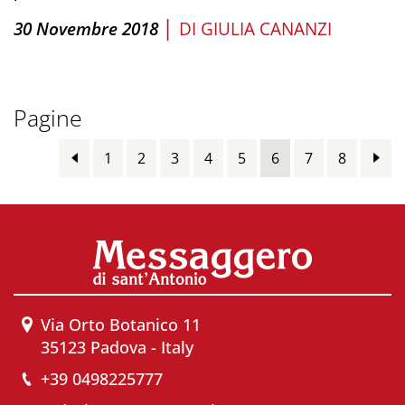
|
30 Novembre 2018
DI
GIULIA CANANZI
Pagine
1
2
3
4
5
6
7
8
Via Orto Botanico 11
35123 Padova - Italy
+39 0498225777