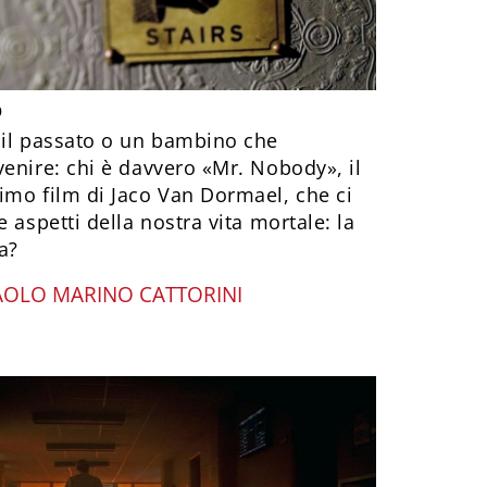
o
 il passato o un bambino che
enire: chi è davvero «Mr. Nobody», il
imo film di Jaco Van Dormael, che ci
 aspetti della nostra vita mortale: la
a?
AOLO MARINO CATTORINI