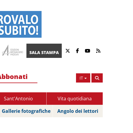
SALA STAMPA
Abbonati
IT
Sant'Antonio
Vita quotidiana
Gallerie fotografiche
Angolo dei lettori