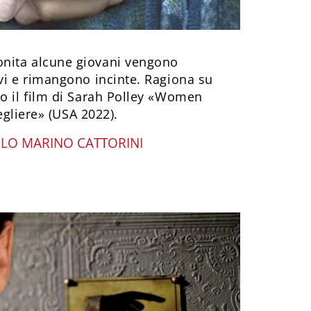
nita alcune giovani vengono
vi e rimangono incinte. Ragiona su
no il film di Sarah Polley «Women
cegliere» (USA 2022).
LO MARINO CATTORINI