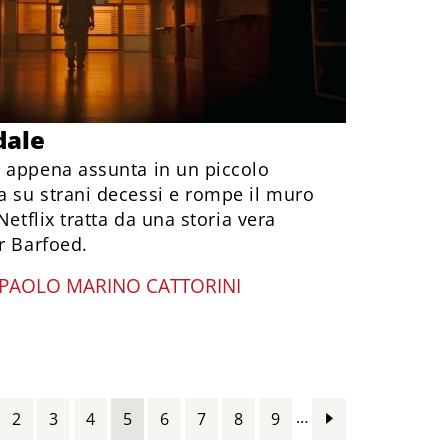
dale
 appena assunta in un piccolo
 su strani decessi e rompe il muro
Netflix tratta da una storia vera
r Barfoed.
PAOLO MARINO CATTORINI
…
2
3
4
5
6
7
8
9