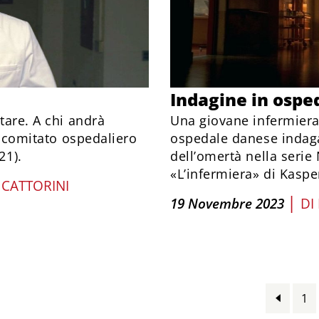
Indagine in ospe
tare. A chi andrà
Una giovane infermiera
un comitato ospedaliero
ospedale danese indaga
21).
dell’omertà nella serie 
«L’infermiera» di Kaspe
CATTORINI
|
19 Novembre 2023
DI
1