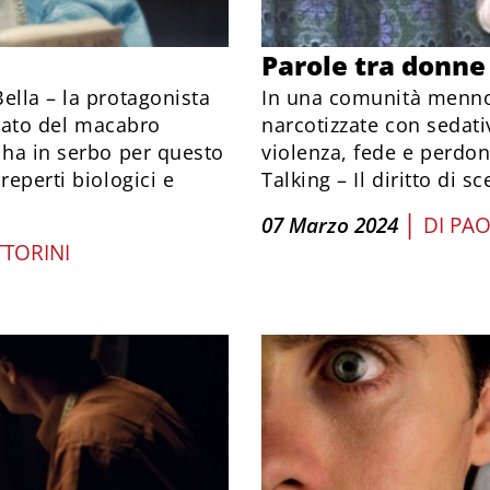
Parole tra donne
ella – la protagonista
In una comunità menno
ltato del macabro
narcotizzate con sedati
 ha in serbo per questo
violenza, fede e perdo
reperti biologici e
Talking – Il diritto di s
|
07 Marzo 2024
DI
PAO
TORINI