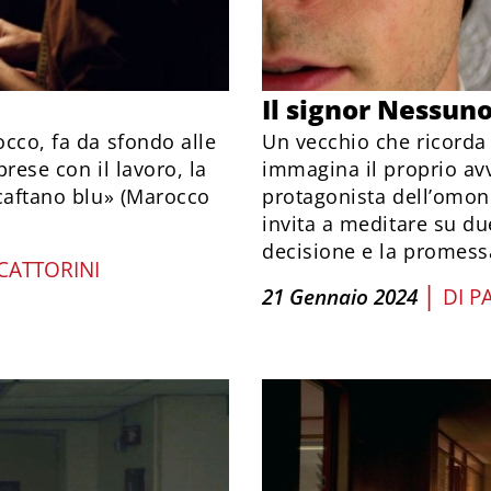
Il signor Nessun
occo, fa da sfondo alle
Un vecchio che ricorda
prese con il lavoro, la
immagina il proprio avv
 caftano blu» (Marocco
protagonista dell’omon
invita a meditare su due
decisione e la promess
CATTORINI
|
21 Gennaio 2024
DI
P