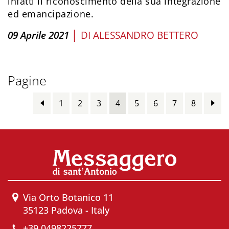
infatti il riconoscimento della sua integrazione
ed emancipazione.
|
09 Aprile 2021
DI
ALESSANDRO BETTERO
Pagine
1
2
3
4
5
6
7
8
Via Orto Botanico 11
35123 Padova - Italy
+39 0498225777