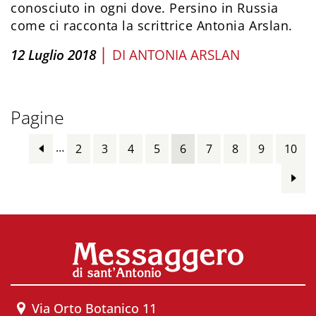
conosciuto in ogni dove. Persino in Russia
come ci racconta la scrittrice Antonia Arslan.
|
12 Luglio 2018
DI
ANTONIA ARSLAN
Pagine
…
2
3
4
5
6
7
8
9
10
Via Orto Botanico 11