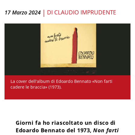
|
DI
CLAUDIO IMPRUDENTE
17 Marzo 2024
La cover dell'album di Edoardo Bennato «Non farti
cadere le braccia» (1973).
Giorni fa ho riascoltato un disco di
Edoardo Bennato del 1973,
Non farti