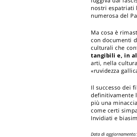
fuggiva dal fasci
nostri espatriati
numerosa del Pa
Ma cosa è rimast
con documenti d’a
culturali che c
tangibili e, in a
arti, nella cultu
«ruvidezza gallic
Il successo dei f
definitivamente 
più una minaccia;
come certi simpat
Invidiati e biasi
Data di aggiornamento: