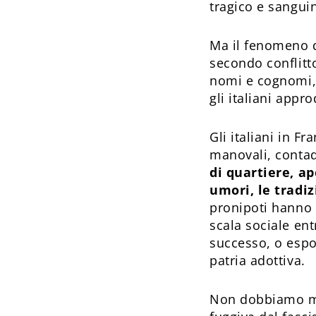
tragico e sanguin
Ma il fenomeno d
secondo conflitto
nomi e cognomi, 
gli italiani appr
Gli italiani in F
manovali, contad
di quartiere, ap
umori, le tradiz
pronipoti hanno c
scala sociale en
successo, o espo
patria adottiva.
Non dobbiamo mai