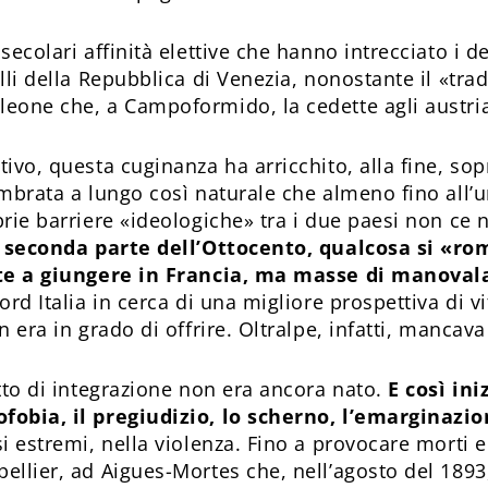
secolari affinità elettive che hanno intrecciato i de
lli della Repubblica di Venezia, nonostante il «tr
eone che, a Campoformido, la cedette agli austria
ivo, questa cuginanza ha arricchito, alla fine, sopr
mbrata a lungo così naturale che almeno fino all’uni
prie barriere «ideologiche» tra i due paesi non ce
a seconda parte dell’Ottocento, qualcosa si «r
ite a giungere in Francia, ma masse di manoval
ord Italia in cerca di una migliore prospettiva di v
n era in grado di offrire. Oltralpe, infatti, manca
etto di integrazione non era ancora nato.
E così ini
fobia, il pregiudizio, lo scherno, l’emarginazi
i estremi, nella violenza. Fino a provocare morti e 
llier, ad Aigues-Mortes che, nell’agosto del 1893,