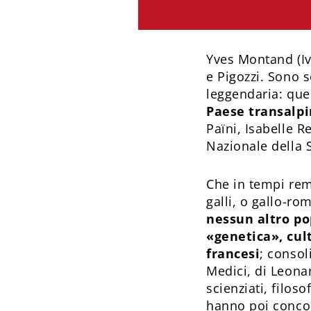
Yves Montand (Ivo
e Pigozzi. Sono s
leggendaria: que
Paese transalpi
Païni, Isabelle 
Nazionale della S
Che in tempi rem
galli, o gallo-r
nessun altro po
«genetica», cult
francesi
; consol
Medici, di Leonar
scienziati, filoso
hanno poi concor