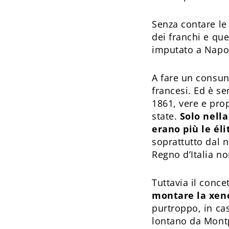
Senza contare le 
dei franchi e que
imputato a Napol
A fare un consunt
francesi. Ed è se
1861, vere e pro
state.
Solo nell
erano più le él
soprattutto dal n
Regno d’Italia no
Tuttavia il conc
montare la xeno
purtroppo, in cas
lontano da Montpe