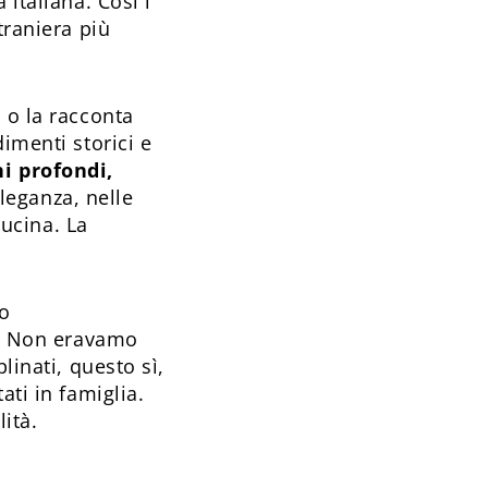
 italiana. Così i
traniera più
 o la racconta
imenti storici e
i profondi,
leganza, nelle
cucina. La
o
ia. Non eravamo
linati, questo sì,
ati in famiglia.
lità.