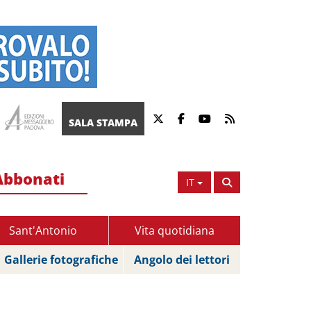
SALA STAMPA
Abbonati
IT
Sant'Antonio
Vita quotidiana
Gallerie fotografiche
Angolo dei lettori