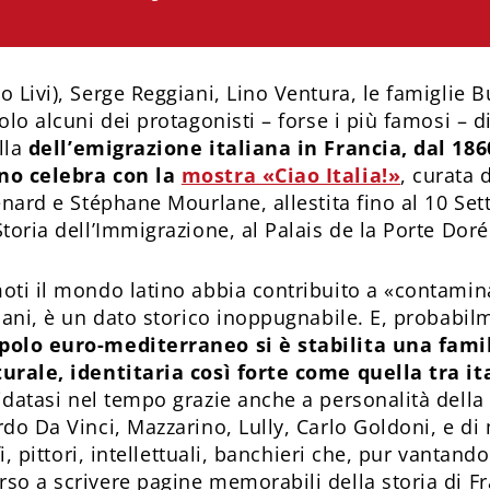
 Livi), Serge Reggiani, Lino Ventura, le famiglie Bu
olo alcuni dei protagonisti – forse i più famosi – 
lla
dell’emigrazione italiana in Francia, dal 1860
no celebra con la
mostra «Ciao Italia!»
, curata
Renard e Stéphane Mourlane, allestita fino al 10 S
toria dell’Immigrazione, al Palais de la Porte Dorée
oti il mondo latino abbia contribuito a «contamina
omani, è un dato storico inoppugnabile. E, probabi
polo euro-mediterraneo si è stabilita una famil
urale, identitaria così forte come quella tra it
idatasi nel tempo grazie anche a personalità della
do Da Vinci, Mazzarino, Lully, Carlo Goldoni, e di m
fi, pittori, intellettuali, banchieri che, pur vantando 
so a scrivere pagine memorabili della storia di Fr