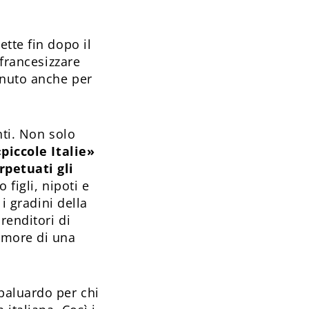
tte fin dopo il
 francesizzare
enuto anche per
nti. Non solo
piccole Italie»
rpetuati gli
o figli, nipoti e
i gradini della
renditori di
amore di una
baluardo per chi