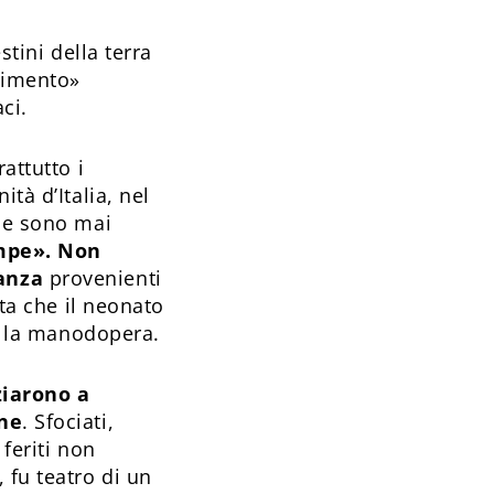
stini della terra
adimento»
ci.
attutto i
tà d’Italia, nel
 ne sono mai
ompe». Non
anza
provenienti
ita che il neonato
va la manodopera.
ziarono a
one
. Sfociati,
feriti non
 fu teatro di un