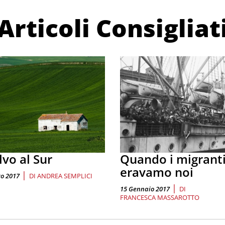
Articoli Consigliat
lvo al Sur
Quando i migrant
eravamo noi
|
o 2017
DI
ANDREA SEMPLICI
|
15 Gennaio 2017
DI
FRANCESCA MASSAROTTO