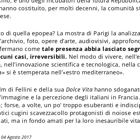
smo, e uno degli incubatori della futura Repubblica
 hanno costituito, per molti decenni, la comunità s
ese.
o di quella epopea? La mostra di Parigi la analizza
rchivio, foto, opere d’arte, audiovisivi, approfond
onfermano come
tale presenza abbia lasciato segn
lcuni casi, irreversibili.
Nel modo di vivere, nell’e
ra, nell’innovazione scientifica e tecnologica, nella 
a» si è stemperata nell’«estro mediterraneo».
ilm di Fellini e della sua
Dolce Vita
hanno sdoganat
l’immagine e la percezione degli italiani in Franc
 forse, a volte, un po’ troppo esuberanti e indiscip
ici cugini scavezzacollo protagonisti di noiose est
mati, ma in fondo amati per la loro inesauribile vita
 04 Agosto 2017