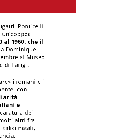
gatti, Ponticelli
di un’epopea
 al 1960, che il
 da Dominique
ettembre al Museo
 di Parigi.
re» i romani e i
lmente,
con
iarità
aliani e
 caratura dei
olti altri fra
italici natali,
ancia.