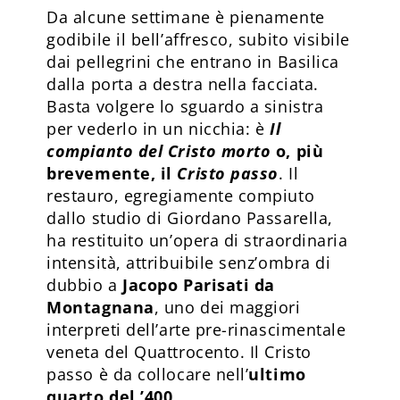
Da alcune settimane è pienamente
godibile il bell’affresco, subito visibile
dai pellegrini che entrano in Basilica
dalla porta a destra nella facciata.
Basta volgere lo sguardo a sinistra
per vederlo in un nicchia: è
Il
compianto del Cristo morto
o, più
brevemente, il
Cristo passo
. Il
restauro, egregiamente compiuto
dallo studio di Giordano Passarella,
ha restituito un’opera di straordinaria
intensità, attribuibile senz’ombra di
dubbio a
Jacopo Parisati da
Montagnana
, uno dei maggiori
interpreti dell’arte pre-rinascimentale
veneta del Quattrocento. Il Cristo
passo è da collocare nell’
ultimo
quarto del ’400
.