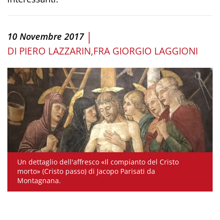
|
10 Novembre 2017
DI
PIERO LAZZARIN
FRA GIORGIO LAGGIONI
Un dettaglio dell'affresco «Il compianto del Cristo
morto» (Cristo passo) di Jacopo Parisati da
Montagnana.