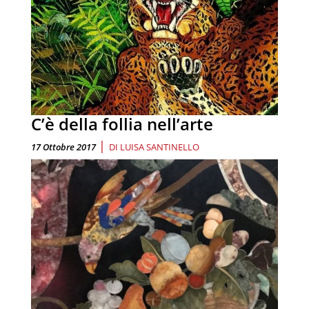
C’è della follia nell’arte
|
17 Ottobre 2017
DI
LUISA SANTINELLO