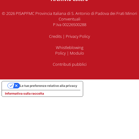
© 2026 PISAPFMC Provincia Italiana di S. Antonio di Padova dei Frati Minori
Conventuali
P.Iva 00226500288
Credits
|
Privacy Policy
Whistleblowing
Policy
|
Modulo
Contributi pubblici
Le tue preferenze relative alla privacy
Informativa sulla raccolta