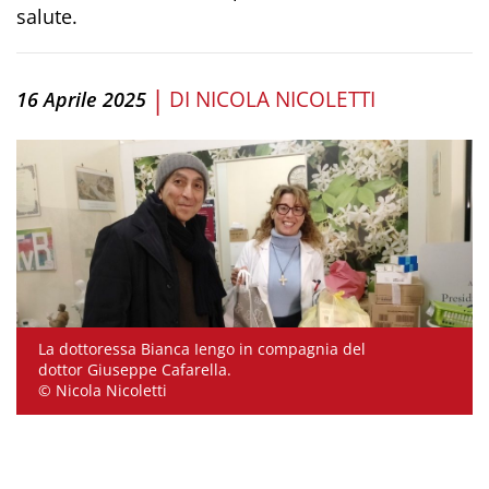
salute.
|
DI
NICOLA NICOLETTI
16 Aprile 2025
La dottoressa Bianca Iengo in compagnia del
dottor Giuseppe Cafarella.
© Nicola Nicoletti