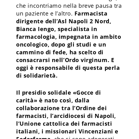
che incontriamo nella breve pausa tra
un paziente e l’altro.
Farmacista
dirigente dell’Asl Napoli 2 Nord,
Bianca Iengo, specialista in
farmacologia, impegnata in ambito
oncologico, dopo gli studi e un
cammino di fede, ha scelto di
consacrarsi nell’Ordo virginum. E
oggi è responsabile di questa perla
di solidarietà.
Il presidio solidale «Gocce di
carità» è nato così, dalla
collaborazione tra l’Ordine dei
farmacisti, l’arcidiocesi di Napoli,
l’Unione cattolica dei farmacisti
italiani, i missionari Vincenziani e
Federfarma
, che si sono adoperati