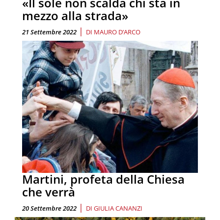
«Il sole non scalda chi sta in
mezzo alla strada»
|
21 Settembre 2022
DI
MAURO D’ARCO
Martini, profeta della Chiesa
che verrà
|
20 Settembre 2022
DI
GIULIA CANANZI