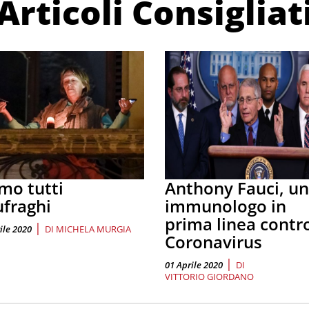
Articoli Consigliat
mo tutti
Anthony Fauci, un
fraghi
immunologo in
prima linea contro
|
ile 2020
DI
MICHELA MURGIA
Coronavirus
|
01 Aprile 2020
DI
VITTORIO GIORDANO