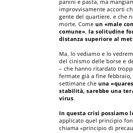
panini e pasta, ma mangiamo
improvvisamente accorti che
gente del quartiere, e che no
morte. Come
un «male com
comune»
,
la solitudine fo
distanza superiore al metr
Ma, lo vediamo e lo vedrem
del cinismo delle borse e de
– che hanno ritardato tropp
fermate già a fine febbraio
settimane che
una «quaresi
stabilità, sarebbe una ter
virus
.
In questa crisi possiamo 
applicato quel principio fo
chiama «principio di precauz