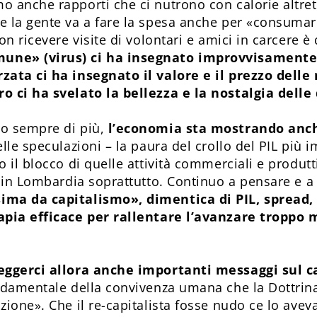
 anche rapporti che ci nutrono con calorie altrett
 la gente va a fare la spesa anche per «consumare
n ricevere visite di volontari e amici in carcere è 
une» (virus) ci ha insegnato improvvisamente 
rzata ci ha insegnato il valore e il prezzo delle
o ci ha svelato la bellezza e la nostalgia delle
o sempre di più,
l’economia sta mostrando anch
lle speculazioni – la paura del crollo del PIL più 
o il blocco di quelle attività commerciali e produ
, in Lombardia soprattutto. Continuo a pensare e a
ma da capitalismo», dimentica di PIL, spread, 
apia efficace per rallentare l’avanzare troppo 
leggerci allora anche importanti messaggi sul 
ndamentale della convivenza umana che la Dottrina
ione». Che il re-capitalista fosse nudo ce lo avev