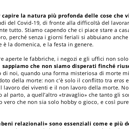
r capire la natura più profonda delle cose che 
i del Covid-19, di fronte alla difficoltà del lavora
nte tutto. Stiamo capendo che ci piace stare a ca
voro, perché senza i giorni feriali si abbuiano anche 
 è la domenica, e la festa in genere.
perte le fabbriche, i negozi e gli uffici non solo 
 sappiamo che non siamo disperati finché rius
di noi, quando una forma misteriosa di morte minac
doto della morte: non c’è solo il conflitto tra
eros
il lavoro dei viventi e il non lavoro della morte. 
o al parto, a quell’altro «travaglio» che tanto gli 
 vero che non sia solo hobby o gioco, e così pure
«beni relazionali» sono essenziali come e più d