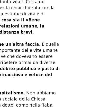
anto vitali. Ci siamo
» la chiacchierata con la
questione di vita e di
cosa sia il «Bene
 relazioni umane, la
 distanze brevi
.
e un’altra faccia
. È quella
importante delle vite umane
ttive che dovevano essere
 ripetere ormai da diverse
debito pubblico e patto di
minaccioso e veloce del
capitalismo.
Non abbiamo
 sociale della Chiesa
a detto, come nella fiaba,