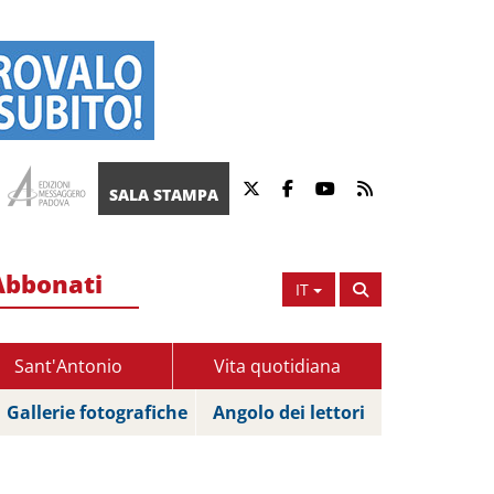
SALA STAMPA
Abbonati
IT
Sant'Antonio
Vita quotidiana
Gallerie fotografiche
Angolo dei lettori