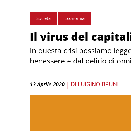
Società
Economia
Il virus del capita
​In questa crisi possiamo legg
benessere e dal delirio di onn
|
DI
LUIGINO BRUNI
13 Aprile 2020