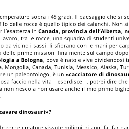
emperature sopra i 45 gradi. Il paesaggio che si sc
ofilo delle rocce è quello tipico dei calanchi. Non 
r l’esattezza in
Canada, provincia dell’Alberta, n
l lavoro, tra le rocce, una squadra di studenti uni
 da vicino i sassi, li sfiorano con le mani per carp
 una delle prime missioni finalmente sul campo dop
ologia a Bologna
, dove è nato e vive dividendosi tr
ia, Mongolia, Canada, Tunisia, Messico, Alaska, Tu
sere un paleontologo, è un
«cacciatore di dinosau
a faccio nella vita – esordisce –, potrei dire ch
a non riesco a non usare anche il mio primo bigliett
.
scavare dinosauri»?
le rocce creature vissute milioni di anni fa, far parl