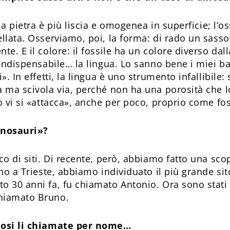
 la pietra è più liscia e omogenea in superficie; l’o
ellata. Osserviamo, poi, la forma: di rado un sass
te. E il colore: il fossile ha un colore diverso dal
è indispensabile… la lingua. Lo sanno bene i miei b
». In effetti, la lingua è uno strumento infallibile
a ma scivola via, perché non ha una porosità che lo
so vi si «attacca», anche per poco, proprio come f
inosauri»?
co di siti. Di recente, però, abbiamo fatto una sco
ino a Trieste, abbiamo individuato il più grande sit
o 30 anni fa, fu chiamato Antonio. Ora sono stati t
chiamato Bruno.
diosi li chiamate per nome…