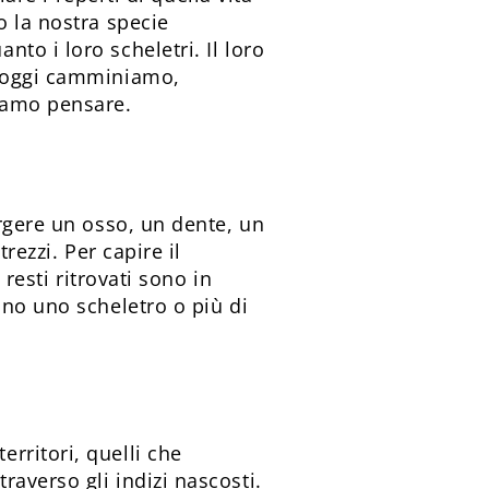
o la nostra specie
to i loro scheletri. Il loro
i oggi camminiamo,
iamo pensare.
orgere un osso, un dente, un
rezzi. Per capire il
resti ritrovati sono in
ino uno scheletro o più di
rritori, quelli che
averso gli indizi nascosti.