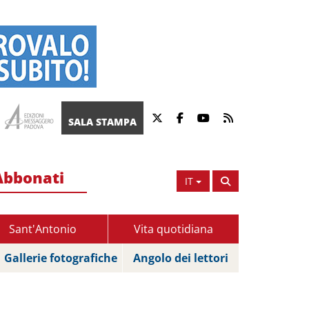
SALA STAMPA
Abbonati
IT
Sant'Antonio
Vita quotidiana
Gallerie fotografiche
Angolo dei lettori