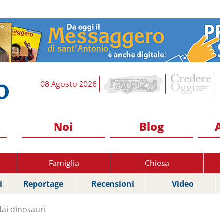
08 Agosto 2026
Noi
Blog
Famiglia
Chiesa
i
Reportage
Recensioni
Video
dai dinosauri