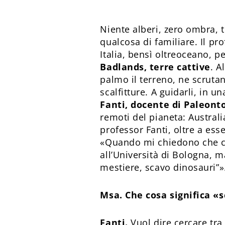
Niente alberi, zero ombra, t
qualcosa di familiare. Il pr
Italia, bensì oltreoceano, pe
Badlands, terre cattive
. A
palmo il terreno, ne scrutano
scalfitture. A guidarli, in
Fanti, docente di Paleont
remoti del pianeta: Austral
professor Fanti, oltre a es
«Quando mi chiedono che cos
all’Università di Bologna, m
mestiere, scavo dinosauri”»
Msa. Che cosa significa «
Fanti.
Vuol dire cercare tra 