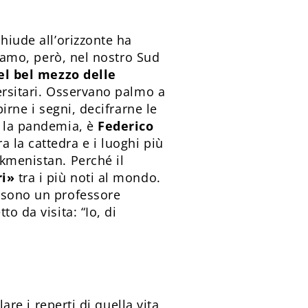
hiude all’orizzonte ha
siamo, però, nel nostro Sud
el bel mezzo delle
versitari. Osservano palmo a
irne i segni, decifrarne le
o la pandemia, è
Federico
a la cattedra e i luoghi più
rkmenistan. Perché il
ri»
tra i più noti al mondo.
e sono un professore
o da visita: “Io, di
are i reperti di quella vita