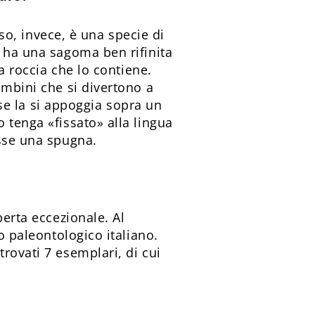
sso, invece, è una specie di
o ha una sagoma ben rifinita
la roccia che lo contiene.
ambini che si divertono a
: se la si appoggia sopra un
 tenga «fissato» alla lingua
osse una spugna.
perta eccezionale. Al
o paleontologico italiano.
rovati 7 esemplari, di cui