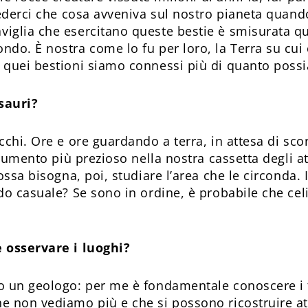
iederci che cosa avveniva sul nostro pianeta quand
glia che esercitano queste bestie è smisurata quan
ndo. È nostra come lo fu per loro, la Terra su cu
 quei bestioni siamo connessi più di quanto poss
sauri?
cchi. Ore e ore guardando a terra, in attesa di sc
rumento più prezioso nella nostra cassetta degli att
ssa bisogna, poi, studiare l’area che le circonda. I 
do casuale? Se sono in ordine, è probabile che cel
 osservare i luoghi?
 un geologo: per me è fondamentale conoscere i te
 non vediamo più e che si possono ricostruire attr