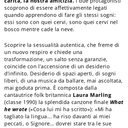
carità, la nostra amicizia.
I due protagonisti
scoprono di essere affettivamente legati
quando apprendono di fare gli stessi sogni:
essi sono con quei cervi, sono quei cervi nel
bosco mentre cade la neve.
Scoprire la sessualità autentica, che freme di
un nuovo respiro e chiede una
trasformazione, un salto senza garanzie,
coincide con l’accensione di un desiderio
d’infinito. Desiderio di spazi aperti, di sogni
liberi, di una musica da ballare, mai ascoltata,
mai goduta prima. ​È composta dalla
cantautrice folk britannica
Laura Marling
(classe 1990) la splendida canzone finale
What
he wrote
(«Cosa lui mi ha scritto»): «Mi ha
tagliato la lingua... ha riso davanti ai miei
peccati, o Signore… dovrei stare tra le sue