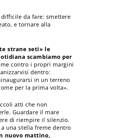
difficile da fare: smettere
ato, e tornare alla
te strane seti» le
 quotidiana scambiamo per
reme contro i propri margini
ganizzarvisi dentro:
 «inaugurarsi in un terreno
 come per la prima volta».
ccoli atti che non
erle. Guardare il mare
e di riempire il silenzio.
a a una stella freme dentro
un nuovo mattino,