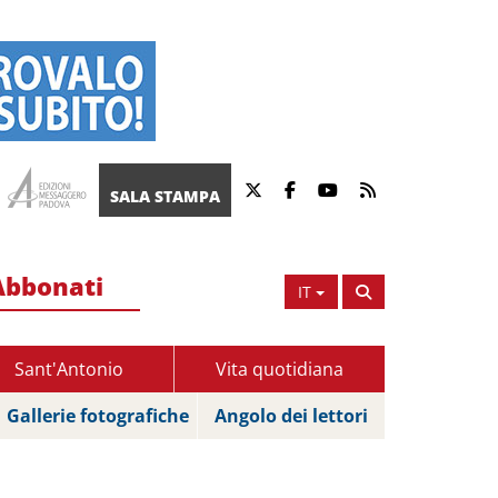
SALA STAMPA
Abbonati
IT
Sant'Antonio
Vita quotidiana
Gallerie fotografiche
Angolo dei lettori