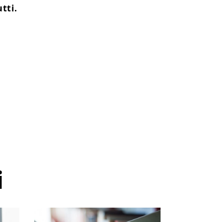
tti.
i