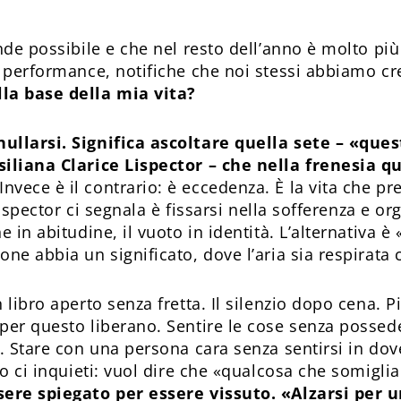
nde possibile e che nel resto dell’anno è molto più 
, performance, notifiche che noi stessi abbiamo cre
lla base della mia vita?
ullarsi. Significa ascoltare quella sete – «ques
asiliana Clarice Lispector – che nella frenesia
Invece è il contrario: è eccedenza. È la vita che p
 Lispector ci segnala è fissarsi nella sofferenza e or
 in abitudine, il vuoto in identità. L’alternativa è
one abbia un significato, dove l’aria sia respirata
 libro aperto senza fretta. Il silenzio dopo cena. Pi
per questo liberano. Sentire le cose senza possed
. Stare con una persona cara senza sentirsi in dover
no ci inquieti: vuol dire che «qualcosa che somigli
ere spiegato per essere vissuto. «Alzarsi per 