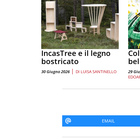
IncasTree e il legno
Col
bostricato
bel
|
30 Giugno 2026
DI
LUISA SANTINELLO
29 Gi
EDOAR
EMAIL