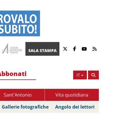
SALA STAMPA
Abbonati
IT
Sant'Antonio
Vita quotidiana
Gallerie fotografiche
Angolo dei lettori