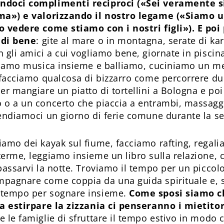
ndoci complimenti reciproci («Sei veramente s
ima») e valorizzando il nostro legame («Siamo u
lo vedere come stiamo con i nostri figli»). E p
 di bene
: gite al mare o in montagna, serate di kar
 gli amici a cui vogliamo bene, giornate in piscina 
ltiamo musica insieme e balliamo, cuciniamo un m
o facciamo qualcosa di bizzarro come percorrere d
er mangiare un piatto di tortellini a Bologna e poi
 o a un concerto che piaccia a entrambi, massaggi
rendiamoci un giorno di ferie comune durante la s
iamo dei kayak sul fiume, facciamo rafting, regal
terme, leggiamo insieme un libro sulla relazione
passarvi la notte. Troviamo il tempo per un piccolo 
pagnare come coppia da una guida spirituale e, s
 tempo per sognare insieme.
Come sposi siamo c
 a estirpare la zizzania ci penseranno i mietitor
 le famiglie di sfruttare il tempo estivo in modo c