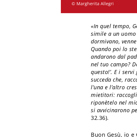
© Margherita Allegri
«In quel tempo, Ge
simile a un uomo
dormivano, venne 
Quando poi lo stel
andarono dal padr
nel tuo campo? Da 
questo!’. E i serv
succeda che, racco
l’una e l’altro cr
mietitori: raccogl
riponètelo nel mio
si avvicinarono pe
32.36).
Buon Gesù, io e 