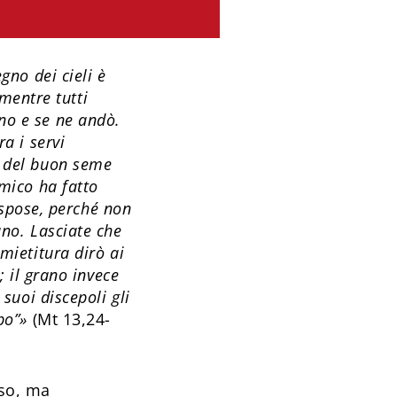
gno dei cieli è
mentre tutti
no e se ne andò.
a i servi
o del buon seme
emico ha fatto
rispose, perché non
ano. Lasciate che
mietitura dirò ai
; il grano invece
 suoi discepoli gli
mpo”»
(Mt 13,24-
aso, ma