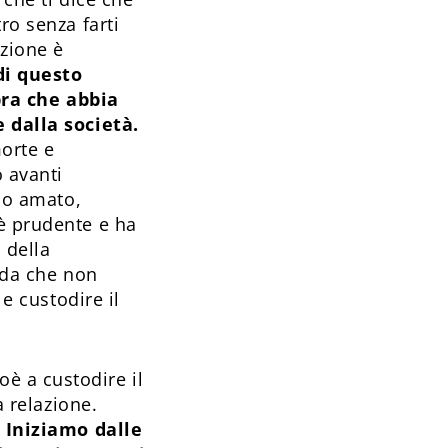
ro senza farti
zione è
di questo
ra che abbia
e dalla società.
morte e
o avanti
olo amato,
 è prudente e ha
 della
orda che non
 e custodire il
è a custodire il
a relazione.
. Iniziamo dalle