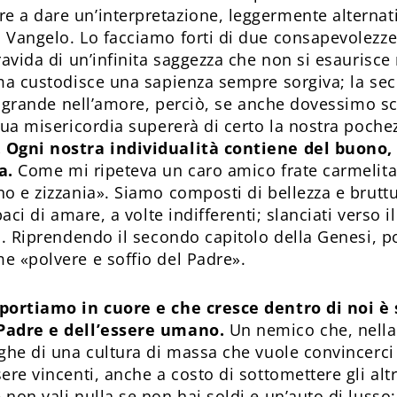
 a dare un’interpretazione, leggermente alternativ
 Vangelo. Lo facciamo forti di due consapevolezze
ravida di un’infinita saggezza che non si esaurisce
 ma custodisce una sapienza sempre sorgiva; la se
 e grande nell’amore, perciò, se anche dovessimo s
 tua misericordia supererà di certo la nostra poche
 Ogni nostra individualità contiene del buono, i
a.
Come mi ripeteva un caro amico frate carmelita
o e zizzania». Siamo composti di bellezza e bruttur
paci di amare, a volte indifferenti; slanciati verso i
ra. Riprendendo il secondo capitolo della Genesi, 
e «polvere e soffio del Padre».
 portiamo in cuore e che cresce dentro di noi è
Padre e dell’essere umano.
Un nemico che, nella 
eghe di una cultura di massa che vuole convincerci
ere vincenti, anche a costo di sottomettere gli altr
non vali nulla se non hai soldi e un’auto di lusso;