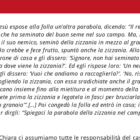
sù espose alla folla un’altra parabola, dicendo: “Il re
 che ha seminato del buon seme nel suo campo. Ma, 
il suo nemico, seminò della zizzania in mezzo al gra
o crebbe e fece frutto, spuntò anche la zizzania. Allor
one di casa e gli dissero: ‘Signore, non hai seminat
dove viene la zizzania?’. Ed egli rispose loro: ‘Un n
i gli dissero: ‘Vuoi che andiamo a raccoglierla?’. ‘No, 
gliendo la zizzania, con essa sradichiate anche il gr
escano insieme fino alla mietitura e al momento della 
iete prima la zizzania e legatela in fasci per bruciarla
 granaio’”.[…] Poi congedò la folla ed entrò in casa; i
r dirgli: “Spiegaci la parabola della zizzania nel ca
Chiara ci assumiamo tutte le responsabilità del c