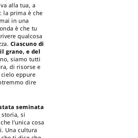
a alla tua, a
: la prima è che
 mai in una
conda è che tu
crivere qualcosa
zza.
Ciascuno di
l grano, e del
no, siamo tutti
a, di risorse e
l cielo eppure
potremmo dire
 stata seminata
storia, si
 che l’unica cosa
i. Una cultura
 che ti dice che