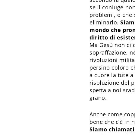
se il coniuge non
problemi, o che 
eliminarlo.
Siamo
mondo che prom
diritto di esist
Ma Gesù non ci c
sopraffazione, né
rivoluzioni milit
persino coloro c
a cuore la tutel
risoluzione del p
spetta a noi srad
grano.
Anche come coppi
bene che c’è in n
Siamo chiamati a