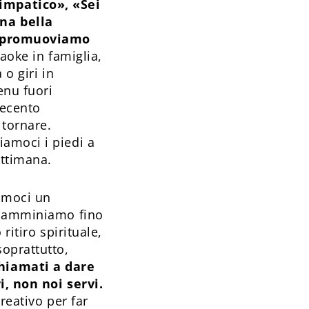
impatico», «Sei
na bella
oi promuoviamo
aoke in famiglia,
o giri in
enu fuori
uecento
 tornare.
amoci i piedi a
ettimana.
iamoci un
, camminiamo fino
ritiro spirituale,
oprattutto,
hiamati a dare
i, non noi servi.
reativo per far