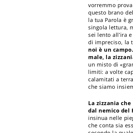
vorremmo provare
questo brano del
la tua Parola è g
singola lettura,
sei lento all’ira
di impreciso, la
noi è un campo.
male, la zizzani
un misto di «gran
limiti: a volte ca
calamitati a ter
che siamo insiem
La zizzania che
dal nemico del 
insinua nelle pi
che conta sia ess
secondo la quale 