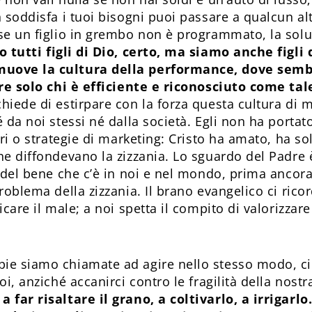
 soddisfa i tuoi bisogni puoi passare a qualcun alt
se un figlio in grembo non è programmato, la solu
 tutti figli di Dio, certo, ma siamo anche figli 
uove la cultura della performance, dove semb
ere solo chi è efficiente e riconosciuto come tal
hiede di estirpare con la forza questa cultura di 
 da noi stessi né dalla società. Egli non ha portat
ari o strategie di marketing: Cristo ha amato, ha s
he diffondevano la zizzania. Lo sguardo del Padre
a del bene che c’è in noi e nel mondo, prima ancora
roblema della zizzania. Il brano evangelico ci ric
icare il male; a noi spetta il compito di valorizzare
e siamo chiamate ad agire nello stesso modo, cio
oi, anziché accanirci contro le fragilità della nostr
 far risaltare il grano, a coltivarlo, a irrigarlo