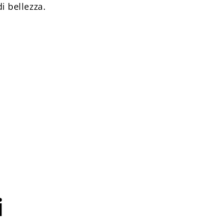
di bellezza.
i