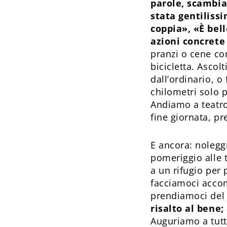
parole, scambia
stata gentiliss
coppia», «È bel
azioni concrete
pranzi o cene con
bicicletta. Asco
dall’ordinario, 
chilometri solo p
Andiamo a teatro
fine giornata, p
E ancora: nolegg
pomeriggio alle 
a un rifugio per 
facciamoci accom
prendiamoci del
risalto al bene;
Auguriamo a tutte