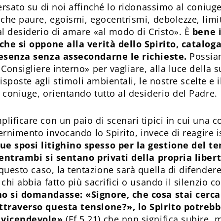
ersato su di noi affinché lo ridonassimo al coniuge e
nche paure, egoismi, egocentrismi, debolezze, limi
al desiderio di amare «al modo di Cristo». È
bene 
che si oppone alla verità dello Spirito, catalog
resenza senza assecondarne le richieste.
Possia
Consigliere interno» per vagliare, alla luce della su
risposte agli stimoli ambientali, le nostre scelte e 
 coniuge, orientando tutto al desiderio del Padre.
lificare con un paio di scenari tipici in cui una 
cernimento invocando lo Spirito, invece di reagire 
e sposi litighino spesso per la gestione del t
 entrambi si sentano privati della propria liber
questo caso, la tentazione sarà quella di difendere i
chi abbia fatto più sacrifici o usando il silenzio 
o si domandasse: «Signore, che cosa stai cerca
ttraverso questa tensione?», lo Spirito potrebb
 vicendevole»
(Ef 5,21) che non significa subire, m