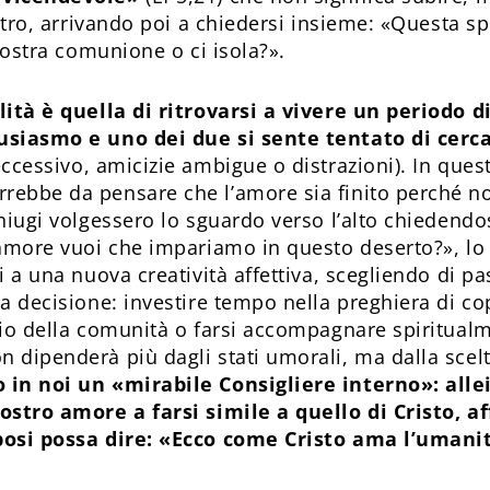
altro, arrivando poi a chiedersi insieme: «Questa s
 nostra comunione o ci isola?».
lità è quella di ritrovarsi a vivere un periodo di
usiasmo e uno dei due si sente tentato di cerc
ccessivo, amicizie ambigue o distrazioni). In ques
ebbe da pensare che l’amore sia finito perché no
niugi volgessero lo sguardo verso l’alto chiedendo
 amore vuoi che impariamo in questo deserto?», lo 
i a una nuova creatività affettiva, scegliendo di p
a decisione: investire tempo nella preghiera di co
zio della comunità o farsi accompagnare spiritual
 dipenderà più dagli stati umorali, ma dalla scelta
in noi un «mirabile Consigliere interno»: alle
ostro amore a farsi simile a quello di Cristo, a
posi possa dire: «Ecco come Cristo ama l’umani