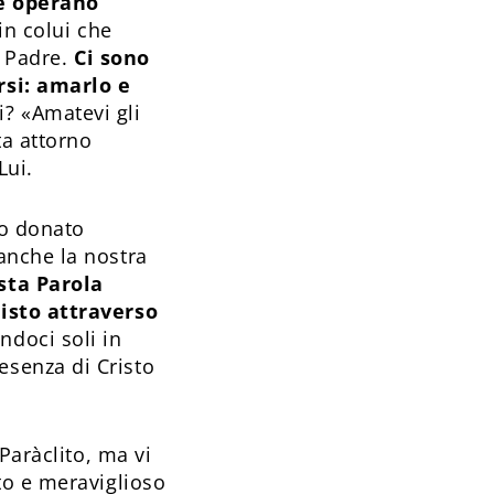
he operano
in colui che
l Padre.
Ci sono
rsi: amarlo e
? «Amatevi gli
ta attorno
Lui.
to donato
anche la nostra
sta Parola
risto attraverso
ndoci soli in
senza di Cristo
Paràclito, ma vi
to e meraviglioso