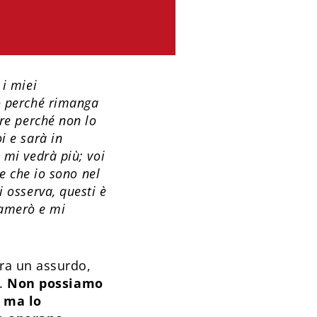
 i miei
to perché rimanga
ere perché non lo
i e sarà in
 mi vedrà più; voi
te che io sono nel
i osserva, questi è
 amerò e mi
ra un assurdo,
i.
Non possiamo
, ma lo