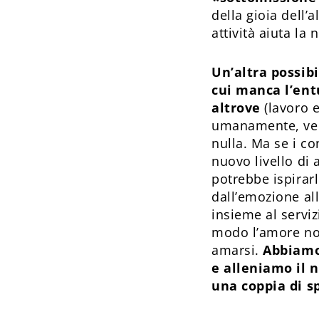
della gioia dell’
attività aiuta la
Un’altra possibi
cui manca l’ent
altrove
(lavoro e
umanamente, verr
nulla. Ma se i co
nuovo livello di
potrebbe ispirarl
dall’emozione all
insieme al servi
modo l’amore non
amarsi.
Abbiamo 
e alleniamo il n
una coppia di s