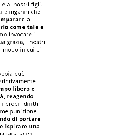
 ai nostri figli.
ti e inganni che
imparare a
arlo come tale e
mo invocare il
a grazia, i nostri
il modo in cui ci
coppia può
istintivamente.
empo libero e
tà, reagendo
 propri diritti,
come punizione.
ndo di portare
e ispirare una
a farsi servi