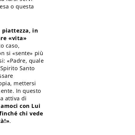
pesa o questa
 piattezza, in
are «vita»
to caso,
n si «sente» più
si: «Padre, quale
Spirito Santo
assare
ppia, mettersi
mente. In questo
 attiva di
iamoci con Lui
ffinché chi vede
tà!»
.