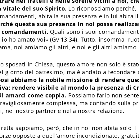
are nei fratelli e nelle sorelle vicini a noi, c
 vitale del suo Spirito.
Lo riconosciamo perché, 
mandamenti, abita la sua presenza e in lui abita i
erché questa sua presenza in noi possa realizza
oi comandamenti.
Quali sono i suoi comandamenti
e io ho amato voi» (Gv 13,34). Tutto, insomma, ruo
 ama, noi amiamo gli altri, e noi e gli altri amiamo 
mo sposati in Chiesa, questo amore non solo è sta
l giorno del battesimo, ma è andato a fecondare 
posi abbiamo la nobile missione di rendere que
iva: rendere visibile al mondo la presenza di C
di amarci come coppia.
Possiamo farlo non sente
ravigliosamente complessa, ma contando sulla pre
i, nel nostro partner e nella nostra relazione.
retta sappiamo, però, che in noi non abita solo il 
orze opposte a quell’amore incondizionato, gratui