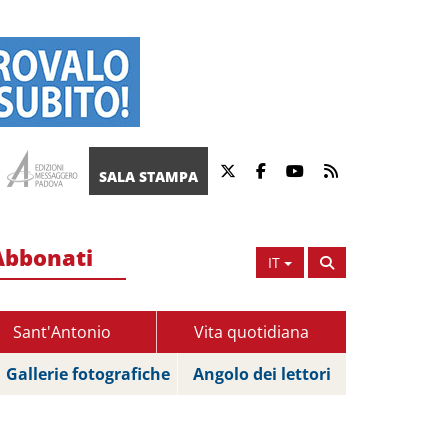
SALA STAMPA
Abbonati
IT
Sant'Antonio
Vita quotidiana
Gallerie fotografiche
Angolo dei lettori