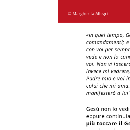
© Margherita Allegri
«In quel tempo, Ge
comandamenti; e i
con voi per sempre
vede e non lo cono
voi. Non vi lasce
invece mi vedrete,
Padre mio e voi in
colui che mi ama
manifesterò a lui
Gesù non lo ved
eppure continui
più toccare il G