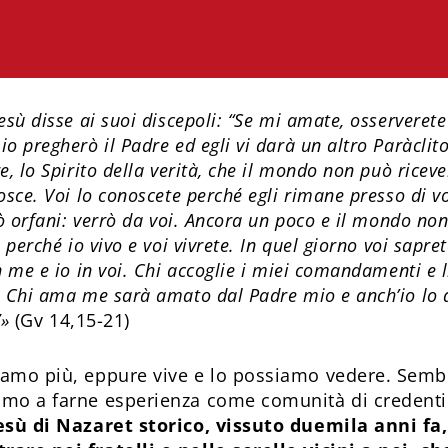
sù disse ai suoi discepoli: “Se mi amate, osserverete
o pregherò il Padre ed egli vi darà un altro Paràcli
, lo Spirito della verità, che il mondo non può ricev
sce. Voi lo conoscete perché egli rimane presso di vo
rò orfani: verrò da voi. Ancora un poco e il mondo non
 perché io vivo e voi vivrete. In quel giorno voi sapre
 me e io in voi. Chi accoglie i miei comandamenti e l
. Chi ama me sarà amato dal Padre mio e anch’io lo
”»
(Gv 14,15-21)
iamo più, eppure vive e lo possiamo vedere. Semb
amo a farne esperienza come comunità di credent
esù di Nazaret storico, vissuto duemila anni fa