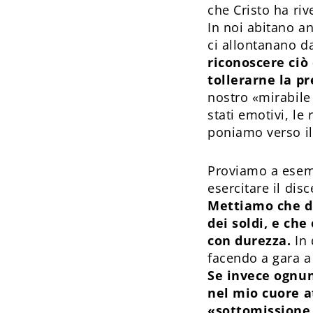
che Cristo ha riv
In noi abitano a
ci allontanano d
riconoscere ciò 
tollerarne la p
nostro «mirabile 
stati emotivi, le 
poniamo verso il
Proviamo a esemp
esercitare il dis
Mettiamo che du
dei soldi, e che
con durezza.
In 
facendo a gara a 
Se invece ognun
nel mio cuore a
«sottomissione