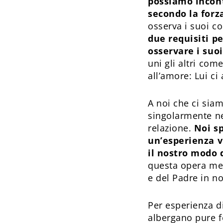
possiamo incontr
secondo la forza
osserva i suoi co
due requisiti p
osservare i su
uni gli altri com
all’amore: Lui ci
A noi che ci sia
singolarmente ne
relazione.
Noi s
un’esperienza v
il nostro modo 
questa opera me
e del Padre in no
Per esperienza di
albergano pure f