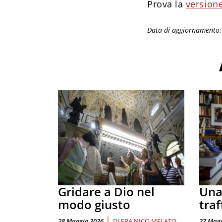
Prova la
versione
Data di aggiornamento
Gridare a Dio nel
Una
modo giusto
traf
|
28 Maggio 2026
DI
FRA NICO MELATO
27 Magg