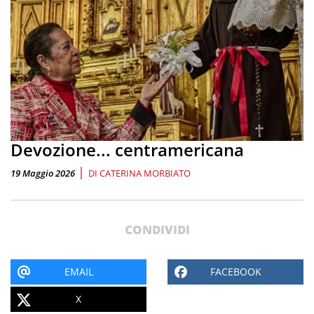
Devozione... centramericana
|
19 Maggio 2026
DI
CATERINA MORBIATO
CONDIVIDI
EMAIL
FACEBOOK
X