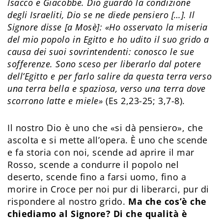
Isacco e Giacobbe. Dio guardò la condizione
degli Israeliti, Dio se ne diede pensiero […]. Il
Signore disse [a Mosè]: «Ho osservato la miseria
del mio popolo in Egitto e ho udito il suo grido a
causa dei suoi sovrintendenti: conosco le sue
sofferenze. Sono sceso per liberarlo dal potere
dell’Egitto e per farlo salire da questa terra verso
una terra bella e spaziosa, verso una terra dove
scorrono latte e miele»
(Es 2,23-25; 3,7-8).
Il nostro Dio è uno che «si dà pensiero», che
ascolta e si mette all’opera. È uno che scende
e fa storia con noi, scende ad aprire il mar
Rosso, scende a condurre il popolo nel
deserto, scende fino a farsi uomo, fino a
morire in Croce per noi pur di liberarci, pur di
rispondere al nostro grido.
Ma che cos’è che
chiediamo al Signore? Di che qualità è