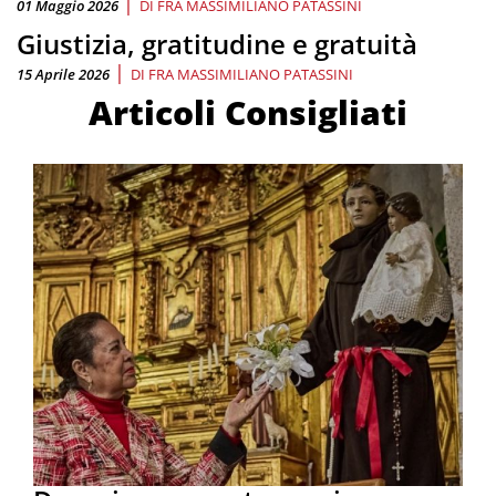
|
01 Maggio 2026
DI
FRA MASSIMILIANO PATASSINI
Giustizia, gratitudine e gratuità
|
15 Aprile 2026
DI
FRA MASSIMILIANO PATASSINI
Articoli Consigliati