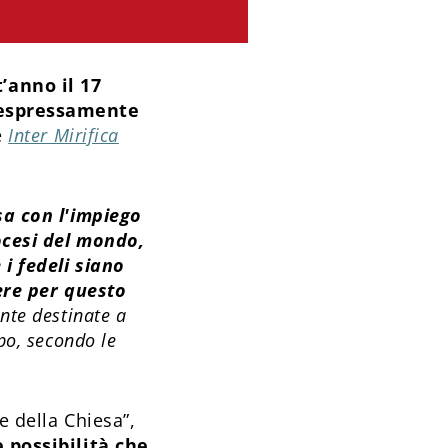
’anno il 17
a espressamente
e
Inter Mirifica
sa con l'impiego
ocesi del mondo,
i fedeli siano
iere per questo
te destinate a
po, secondo le
e della Chiesa”,
 possibilità che