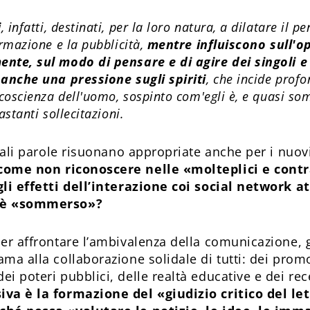
i
, infatti, destinati, per la loro natura, a dilatare il p
ormazione e la pubblicità,
mentre
influiscono sull'o
nte, sul modo di pensare e di agire dei singoli e
 anche una pressione sugli spiriti
, che incide prof
 coscienza dell'uomo, sospinto com'egli è, e quasi s
astanti sollecitazioni.
 tali parole risuonano appropriate anche per i nuov
come non riconoscere nelle «molteplici e contr
gli effetti dell’interazione coi social network at
 è «sommerso»?
per affrontare l’ambivalenza della comunicazione, 
ma alla collaborazione solidale di tutti: dei promo
i poteri pubblici, delle realtà educative e dei rece
va è la formazione del «giudizio critico del let