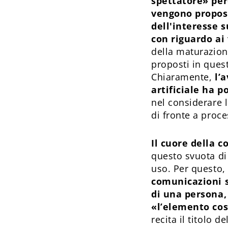
spettatore» perc
vengono proposte
dell'interesse s
con riguardo ai 
della maturazion
proposti in quest
Chiaramente,
l’
artificiale ha p
nel considerare 
di fronte a proces
Il cuore della 
questo svuota di 
uso. Per questo
comunicazioni so
di una persona,
«l’elemento cos
recita il titolo 