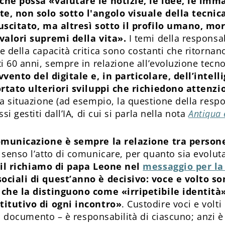
hé possa «valutare le notizie, le idee, le imma
, non solo sotto l'angolo visuale della tecnica,
uscitato, ma altresì sotto il profilo umano, mor
valori supremi della vita».
I temi della responsab
e della capacità critica sono costanti che ritorna
i 60 anni, sempre in relazione all’evoluzione tecno
avvento del digitale e, in particolare, dell’intell
ortato ulteriori sviluppi che richiedono attenz
la situazione (ad esempio, la questione della resp
si gestiti dall’IA, di cui si parla nella nota
Antiqua 
comunicazione è sempre la relazione tra person
senso l’atto di comunicare, per quanto sia evoluta
,
il richiamo di papa Leone nel
messaggio per la
ciali di quest’anno è decisivo: voce e volto son
 che la distinguono come «irripetibile identità
titutivo di ogni incontro»
. Custodire voci e volt
del documento – è responsabilità di ciascuno; anzi 