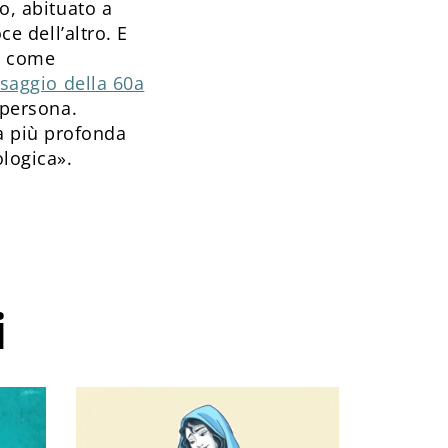
o, abituato a
ce dell’altro. E
o, come
saggio della 60a
 persona.
a più profonda
ologica».
i