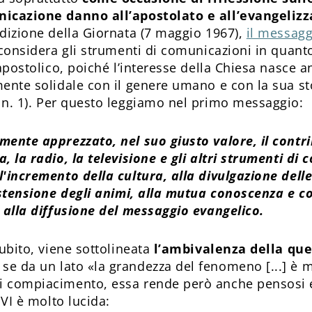
nicazione danno all’apostolato e all’evangeliz
edizione della Giornata (7 maggio 1967),
il messagg
 considera gli strumenti di comunicazioni in quanto
 apostolico, poiché l’interesse della Chiesa nasce a
ente solidale con il genere umano e con la sua sto
, n. 1). Per questo leggiamo nel primo messaggio:
mente apprezzato, nel suo giusto valore, il contri
, la radio, la televisione e gli altri strumenti di
l'incremento della cultura, alla divulgazione dell
distensione degli animi, alla mutua conoscenza e 
e alla diffusione del messaggio evangelico.
subito, viene sottolineata
l’ambivalenza della que
: se da un lato «la grandezza del fenomeno [...] è 
 compiacimento, essa rende però anche pensosi e
 VI è molto lucida: