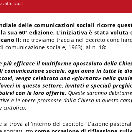
cattolica.it
diale delle comunicazioni sociali ricorre quest
la sua 60ª edizione. L’iniziativa è stata volut
icano II
; ne troviamo traccia nel decreto conciliar
di comunicazione sociale, 1963), al n. 18:
re più efficace il multiforme apostolato della Chie
di comunicazione sociale, ogni anno in tutte le di
escovi, venga celebrata una «giornata» nella quale 
 doveri in questo settore, invitati a speciali pregh
uirvi con le loro offerte.
Queste saranno debitamen
iative e le opere promosse dalla Chiesa in questo cam
e cattolico.
 si trova all’interno del capitolo “L’azione pastoral
a soprattutto
come occasione di riflessione sulle