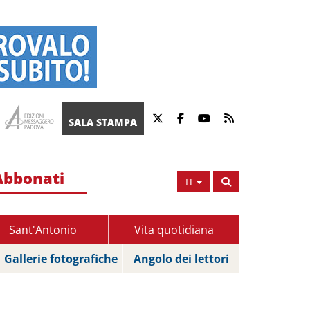
SALA STAMPA
Abbonati
IT
Sant'Antonio
Vita quotidiana
Gallerie fotografiche
Angolo dei lettori