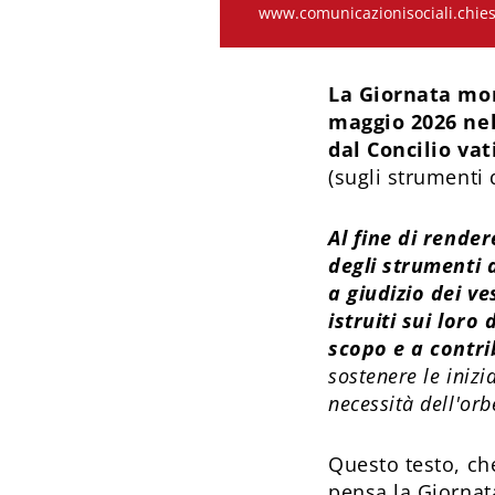
www.comunicazionisociali.chiesa
La Giornata mon
maggio 2026 nel
dal Concilio vat
(sugli strumenti 
Al fine di rende
degli strumenti 
a giudizio dei v
istruiti sui loro
scopo e a contrib
sostenere le iniz
necessità dell'orb
Questo testo, che
pensa la Giornat