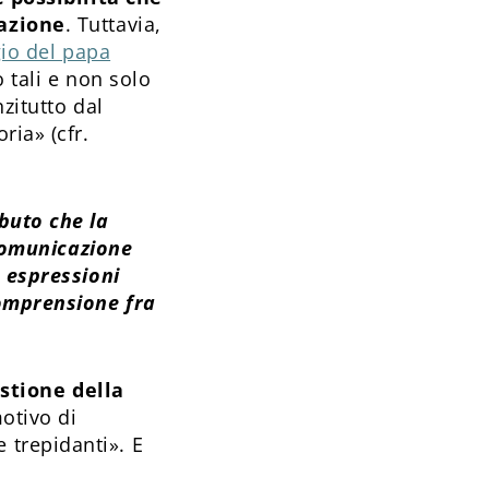
zazione
. Tuttavia,
io del papa
 tali e non solo
nzitutto dal
ria» (cfr.
buto che la
 comunicazione
e espressioni
comprensione fra
stione della
motivo di
 trepidanti». E