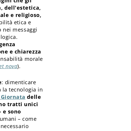
gini che gli
 dell'estetica,
ale e religioso,
ilità etica e
no nei messaggi
logica.
igenza
ione e chiarezza
onsabilità morale
et nova
).
e
: dimenticare
 la tecnologia in
 Giornata
delle
o tratti unici
» e sono
i umani – come
è necessario